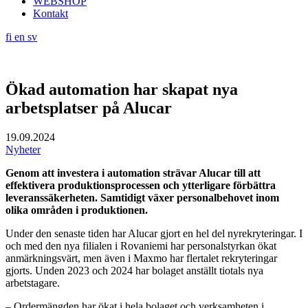
WEBSHOP
Kontakt
fi
en
sv
Ökad automation har skapat nya
arbetsplatser på Alucar
19.09.2024
Nyheter
Genom att investera i automation strävar Alucar till att
effektivera produktionsprocessen och ytterligare förbättra
leveranssäkerheten. Samtidigt växer personalbehovet inom
olika områden i produktionen.
Under den senaste tiden har Alucar gjort en hel del nyrekryteringar. I
och med den nya filialen i Rovaniemi har personalstyrkan ökat
anmärkningsvärt, men även i Maxmo har flertalet rekryteringar
gjorts. Unden 2023 och 2024 har bolaget anställt tiotals nya
arbetstagare.
– Ordermängden har ökat i hela bolaget och verksamheten i