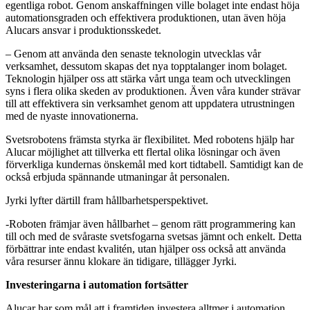
egentliga robot. Genom anskaffningen ville bolaget inte endast höja
automationsgraden och effektivera produktionen, utan även höja
Alucars ansvar i produktionsskedet.
– Genom att använda den senaste teknologin utvecklas vår
verksamhet, dessutom skapas det nya topptalanger inom bolaget.
Teknologin hjälper oss att stärka vårt unga team och utvecklingen
syns i flera olika skeden av produktionen. Även våra kunder strävar
till att effektivera sin verksamhet genom att uppdatera utrustningen
med de nyaste innovationerna.
Svetsrobotens främsta styrka är flexibilitet. Med robotens hjälp har
Alucar möjlighet att tillverka ett flertal olika lösningar och även
förverkliga kundernas önskemål med kort tidtabell. Samtidigt kan de
också erbjuda spännande utmaningar åt personalen.
Jyrki lyfter därtill fram hållbarhetsperspektivet.
-Roboten främjar även hållbarhet – genom rätt programmering kan
till och med de svåraste svetsfogarna svetsas jämnt och enkelt. Detta
förbättrar inte endast kvalitén, utan hjälper oss också att använda
våra resurser ännu klokare än tidigare, tillägger Jyrki.
Investeringarna i automation fortsätter
Alucar har som mål att i framtiden investera alltmer i automation.