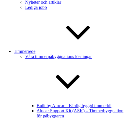
Nyheter och artiklar
Lediga jobb
Timmerrede
Våra timmerpåbyggnations lösningar
Built by Alucar – Färdig byggd timmerbil
Alucar Support Kit (ASK) – Timmerbyggnation
för påbyggaren