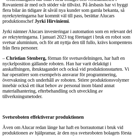
Rovaniemi är med och stöder vår tillväxt. På årsbasis har vi byggt
flera bilar än tidigare åt såväl nya kunder som gamla bekanta, så
nyrekryteringarna har kommit väl till pass, berättar Alucars
produktionschef
Jyrki Hirviniemi
.
Jyrki nämner Alucars investeringar i automation som en relevant del
av rekryteringarna. I januari 2023 tog företaget i bruk en robot som
svetsar aluminium, och för att nyttja den till fullo, krävs kompentens
från flera personer.
–
Christian Stenberg,
förman för svetsavdelningen, har haft en
nyckelposition gällande roboten. Han har varit delaktigt i
anskaffningen, ibruktagandet och också vid produktionsstarten. Vi
har operatörer som exempelvis ansvarar för programmering,
övervakning och underhåll av roboten. Större produktionsvolymer
innebär också ett ökat behov av personal inom bland annat
materialhantering, efterbehandling och utveckling av
tillverkningsmetoder.
Svetsroboten effektiverar produktionen
Även om Alucar redan länge har haft en borrautomat i bruk vid
produktionen av hjälpramar, är den nya svetsroboten bolagets första