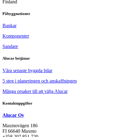
Finland
Påbyggnationer
Bankar
Komponenter
Sandare
Alucar betjänar
Våra senaste byggda bilar
5 steg i planeringen och anskaffningen
Många orsaker till att välja Alucar
Kontaktuppgifter
Alucar Oy
Maxmovägen 186
FI 66640 Maxmo
+358 207 851 720