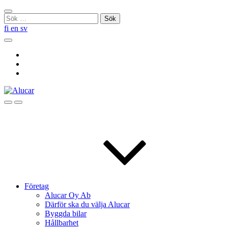
Skip
Stäng
to
Sök
sökningen
content
efter:
fi
en
sv
Sök
Social
Link
Social
Link
Social
Link
Sök
Menu
Företag
Alucar Oy Ab
Därför ska du välja Alucar
Byggda bilar
Hållbarhet