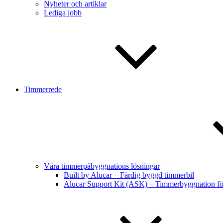
Nyheter och artiklar
Lediga jobb
Timmerrede
Våra timmerpåbyggnations lösningar
Built by Alucar – Färdig byggd timmerbil
Alucar Support Kit (ASK) – Timmerbyggnation f