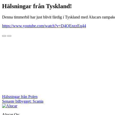
Hälsningar från Tyskland!
Denna timmerbil har just blivit färdig i Tyskland med Alucars rampake
https://www.youtube.com/watch?v=D4QEnzzEq44
Inläggsnavigering
Hälsningar från Polen
Senaste bilbygget: Scania
Alucar Oy