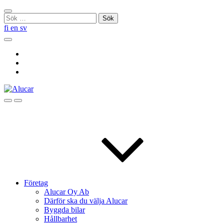
Skip
Stäng
to
Sök
sökningen
content
efter:
fi
en
sv
Sök
Social
Link
Social
Link
Social
Link
Sök
Menu
Företag
Alucar Oy Ab
Därför ska du välja Alucar
Byggda bilar
Hållbarhet