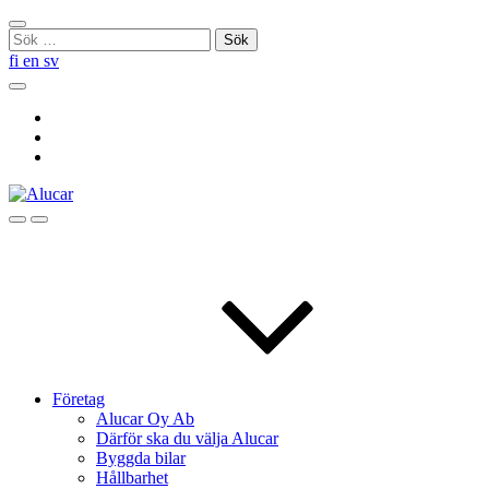
Skip
Stäng
to
Sök
sökningen
content
efter:
fi
en
sv
Sök
Social
Link
Social
Link
Social
Link
Sök
Menu
Företag
Alucar Oy Ab
Därför ska du välja Alucar
Byggda bilar
Hållbarhet