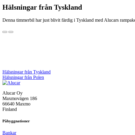
Hälsningar från Tyskland
Denna timmerbil har just blivit färdig i Tyskland med Alucars rampak
Inläggsnavigering
Hälsningar från Tyskland
Hälsningar från Polen
Alucar Oy
Maxmovägen 186
66640 Maxmo
Finland
Påbyggnationer
Bankar