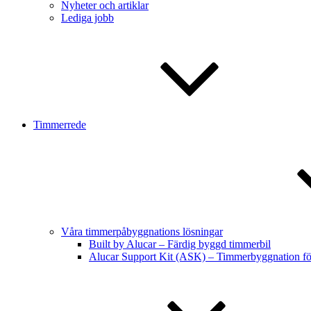
Nyheter och artiklar
Lediga jobb
Timmerrede
Våra timmerpåbyggnations lösningar
Built by Alucar – Färdig byggd timmerbil
Alucar Support Kit (ASK) – Timmerbyggnation f