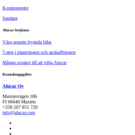
Komponenter
Sandare
Alucar betjänar
Våra senaste byggda bilar
5 steg i planeringen och anskaffningen
Många orsaker till att välja Alucar
Kontaktuppgifter
Alucar Oy
Maxmovägen 186
FI 66640 Maxmo
+358 207 851 720
info@alucar.com
Social
Link
Social
Link
Social