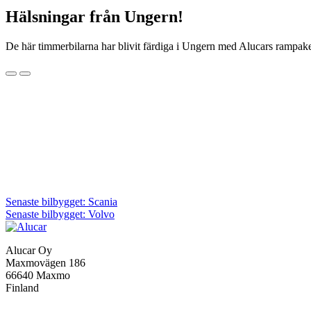
Hälsningar från Ungern!
De här timmerbilarna har blivit färdiga i Ungern med Alucars rampake
Inläggsnavigering
Senaste bilbygget: Scania
Senaste bilbygget: Volvo
Alucar Oy
Maxmovägen 186
66640 Maxmo
Finland