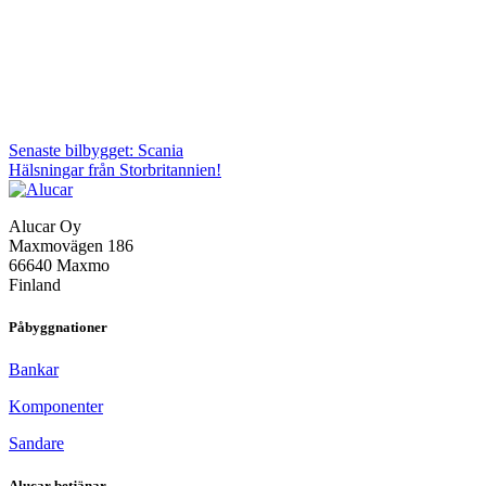
Inläggsnavigering
Senaste bilbygget: Scania
Hälsningar från Storbritannien!
Alucar Oy
Maxmovägen 186
66640 Maxmo
Finland
Påbyggnationer
Bankar
Komponenter
Sandare
Alucar betjänar