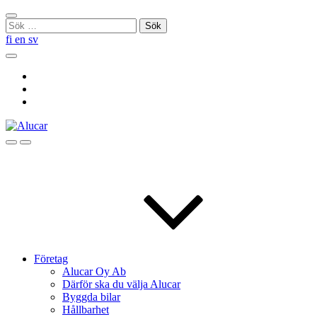
Skip
Stäng
to
Sök
sökningen
content
efter:
fi
en
sv
Sök
Social
Link
Social
Link
Social
Link
Sök
Menu
Företag
Alucar Oy Ab
Därför ska du välja Alucar
Byggda bilar
Hållbarhet