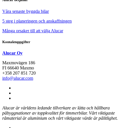
Våra senaste byggda bilar
5 steg i planeringen och anskaffningen
Många orsaker till att välja Alucar
Kontaktuppgifter
Alucar Oy
Maxmovägen 186
FI 66640 Maxmo
+358 207 851 720
info@alucar.com
Social
Link
Social
Link
Social
Link
Alucar är världens ledande tillverkare av lätta och hållbara
påbyggnationer av toppkvalitet för timmerbilar.
Vårt viktigaste
råmaterial är aluminium och vårt viktigaste värde är pålitlighet.