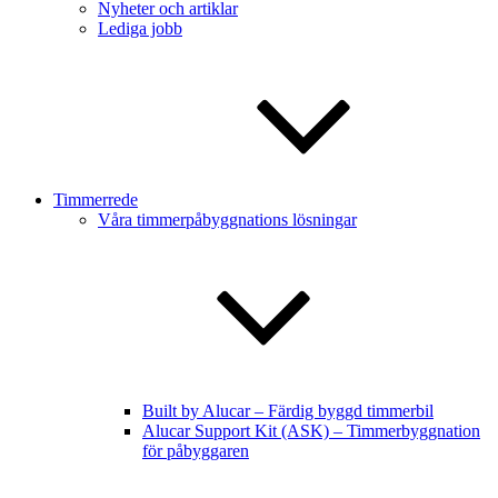
Nyheter och artiklar
Lediga jobb
Timmerrede
Våra timmerpåbyggnations lösningar
Built by Alucar – Färdig byggd timmerbil
Alucar Support Kit (ASK) – Timmerbyggnation
för påbyggaren