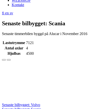
WEBSHOP
Kontakt
fi
en
sv
Senaste bilbygget: Scania
Senaste timmerbilen byggd på Alucar i November 2016
Lastutrymme
7121
Antal axlar
4
Hjulbas
4500
Inläggsnavigering
Senaste bilbygget: Volvo