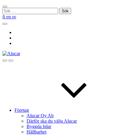
Skip
Stäng
to
Sök
sökningen
content
efter:
fi
en
sv
Sök
Social
Link
Social
Link
Social
Link
Sök
Menu
Företag
Alucar Oy Ab
Därför ska du välja Alucar
Byggda bilar
Hållbarhet