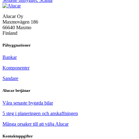
Senaste bilbygget: Scania
Alucar Oy
Maxmovägen 186
66640 Maxmo
Finland
Påbyggnationer
Bankar
Komponenter
Sandare
Alucar betjänar
Våra senaste byggda bilar
5 steg i planeringen och anskaffningen
Många orsaker till att välja Alucar
Kontaktuppgifter