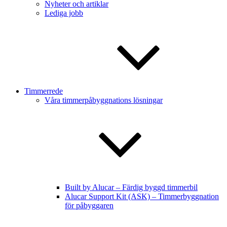
Nyheter och artiklar
Lediga jobb
Timmerrede
Våra timmerpåbyggnations lösningar
Built by Alucar – Färdig byggd timmerbil
Alucar Support Kit (ASK) – Timmerbyggnation
för påbyggaren