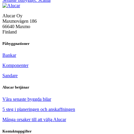
Senaste bilbygget: Scania
Alucar Oy
Maxmovägen 186
66640 Maxmo
Finland
Påbyggnationer
Bankar
Komponenter
Sandare
Alucar betjänar
Våra senaste byggda bilar
5 steg i planeringen och anskaffningen
Många orsaker till att välja Alucar
Kontaktuppgifter