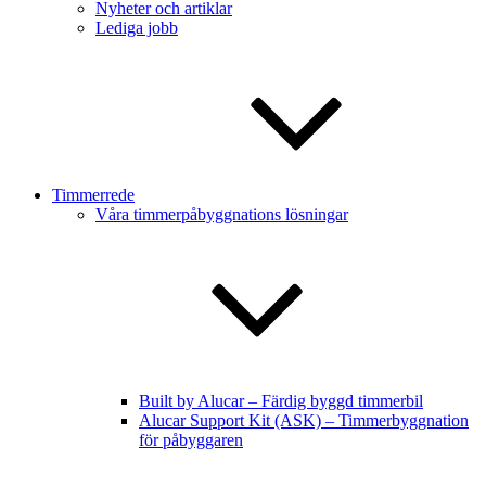
Nyheter och artiklar
Lediga jobb
Timmerrede
Våra timmerpåbyggnations lösningar
Built by Alucar – Färdig byggd timmerbil
Alucar Support Kit (ASK) – Timmerbyggnation
för påbyggaren