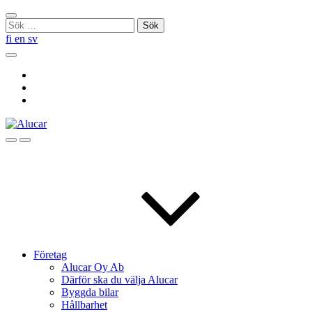
Skip
Stäng
to
Sök
sökningen
content
efter:
fi
en
sv
Sök
Social
Link
Social
Link
Social
Link
Sök
Menu
Företag
Alucar Oy Ab
Därför ska du välja Alucar
Byggda bilar
Hållbarhet