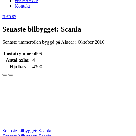
WEBSHOP
Kontakt
fi
en
sv
Senaste bilbygget: Scania
Senaste timmerbilen byggd på Alucar i Oktober 2016
Lastutrymme
6809
Antal axlar
4
Hjulbas
4300
Inläggsnavigering
Senaste bilbygget: Scania