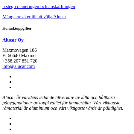
5 steg i planeringen och anskaffningen
Många orsaker till att välja Alucar
Kontaktuppgifter
Alucar Oy
Maxmovägen 186
FI 66640 Maxmo
+358 207 851 720
info@alucar.com
Social
Link
Social
Link
Social
Link
Alucar är världens ledande tillverkare av lätta och hållbara
påbyggnationer av toppkvalitet för timmerbilar.
Vårt viktigaste
råmaterial är aluminium och vårt viktigaste värde är pålitlighet.