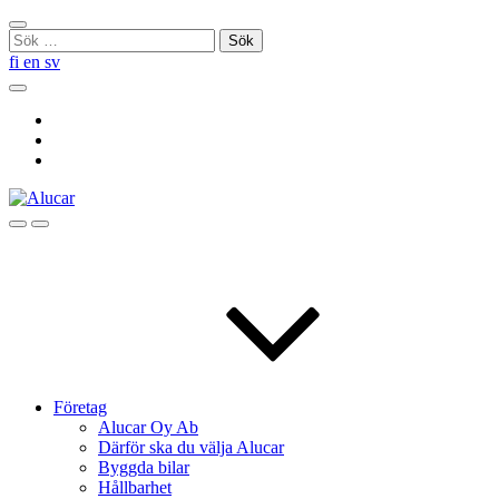
Skip
Stäng
to
Sök
sökningen
content
efter:
fi
en
sv
Sök
Social
Link
Social
Link
Social
Link
Sök
Menu
Företag
Alucar Oy Ab
Därför ska du välja Alucar
Byggda bilar
Hållbarhet