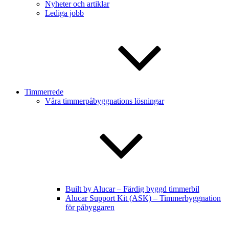
Nyheter och artiklar
Lediga jobb
Timmerrede
Våra timmerpåbyggnations lösningar
Built by Alucar – Färdig byggd timmerbil
Alucar Support Kit (ASK) – Timmerbyggnation
för påbyggaren