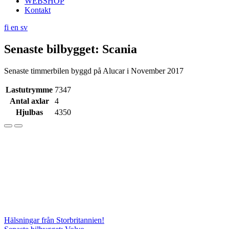
WEBSHOP
Kontakt
fi
en
sv
Senaste bilbygget: Scania
Senaste timmerbilen byggd på Alucar i November 2017
Lastutrymme
7347
Antal axlar
4
Hjulbas
4350
Inläggsnavigering
Hälsningar från Storbritannien!