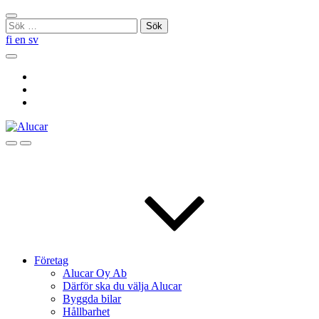
Skip
Stäng
to
Sök
sökningen
content
efter:
fi
en
sv
Sök
Social
Link
Social
Link
Social
Link
Sök
Menu
Företag
Alucar Oy Ab
Därför ska du välja Alucar
Byggda bilar
Hållbarhet