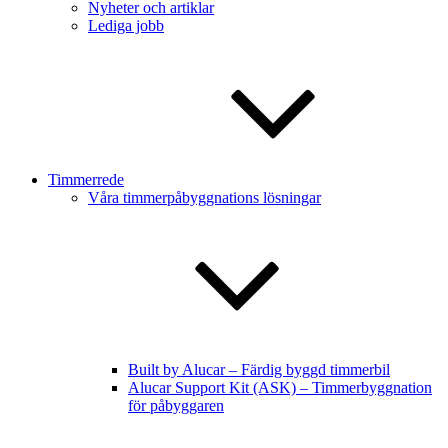
Nyheter och artiklar
Lediga jobb
Timmerrede
Våra timmerpåbyggnations lösningar
Built by Alucar – Färdig byggd timmerbil
Alucar Support Kit (ASK) – Timmerbyggnation
för påbyggaren