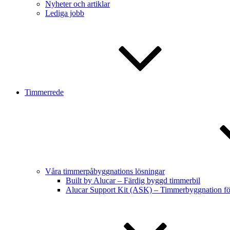
Nyheter och artiklar
Lediga jobb
Timmerrede
Våra timmerpåbyggnations lösningar
Built by Alucar – Färdig byggd timmerbil
Alucar Support Kit (ASK) – Timmerbyggnation f