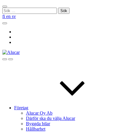
Skip
Stäng
to
Sök
sökningen
content
efter:
fi
en
sv
Sök
Social
Link
Social
Link
Social
Link
Sök
Menu
Företag
Alucar Oy Ab
Därför ska du välja Alucar
Byggda bilar
Hållbarhet