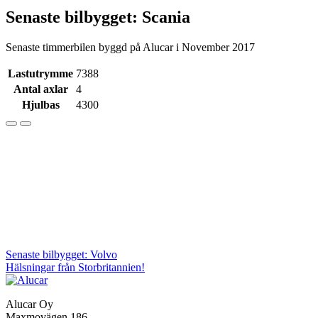
Senaste bilbygget: Scania
Senaste timmerbilen byggd på Alucar i November 2017
Lastutrymme
7388
Antal axlar
4
Hjulbas
4300
Inläggsnavigering
Senaste bilbygget: Volvo
Hälsningar från Storbritannien!
Alucar Oy
Maxmovägen 186