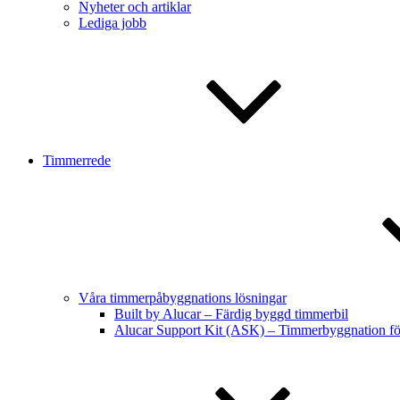
Nyheter och artiklar
Lediga jobb
Timmerrede
Våra timmerpåbyggnations lösningar
Built by Alucar – Färdig byggd timmerbil
Alucar Support Kit (ASK) – Timmerbyggnation f