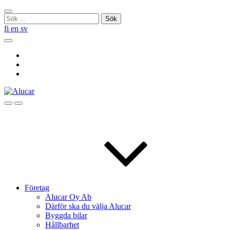
Skip
Stäng
to
Sök
sökningen
content
efter:
fi
en
sv
Sök
Social
Link
Social
Link
Social
Link
Sök
Menu
Företag
Alucar Oy Ab
Därför ska du välja Alucar
Byggda bilar
Hållbarhet