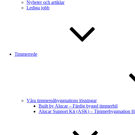
Nyheter och artiklar
Lediga jobb
Timmerrede
Våra timmerpåbyggnations lösningar
Built by Alucar – Färdig byggd timmerbil
Alucar Support Kit (ASK) – Timmerbyggnation f