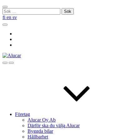
Skip
Stäng
to
Sök
sökningen
content
efter:
fi
en
sv
Sök
Social
Link
Social
Link
Social
Link
Sök
Menu
Företag
Alucar Oy Ab
Därför ska du välja Alucar
Byggda bilar
Hållbarhet