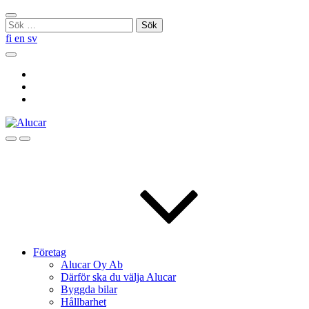
Skip
Stäng
to
Sök
sökningen
content
efter:
fi
en
sv
Sök
Social
Link
Social
Link
Social
Link
Sök
Menu
Företag
Alucar Oy Ab
Därför ska du välja Alucar
Byggda bilar
Hållbarhet