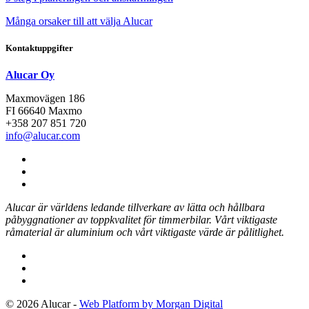
Många orsaker till att välja Alucar
Kontaktuppgifter
Alucar Oy
Maxmovägen 186
FI 66640 Maxmo
+358 207 851 720
info@alucar.com
Social
Link
Social
Link
Social
Link
Alucar är världens ledande tillverkare av lätta och hållbara
påbyggnationer av toppkvalitet för timmerbilar.
Vårt viktigaste
råmaterial är aluminium och vårt viktigaste värde är pålitlighet.
© 2026 Alucar -
Web Platform by Morgan Digital