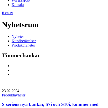
WEBSHOP
Kontakt
fi
en
sv
Nyhetsrum
Nyheter
Kundberättelser
Produktnyheter
Timmerbankar
Social
Link
Social
Link
Social
Link
23.02.2024
Produktnyheter
S-seriens nya bankar, S7i och S10i, kommer med