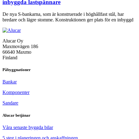
inbyggda lastspännare
De nya S-bankarna, som är konstruerade i höghållfast stål, har
S-
bredare och lägre stomme. Konstruktionen ger plats för en inbyggd
ser
ny
ba
Alucar Oy
S7
Maxmovägen 186
oc
66640 Maxmo
S1
Finland
ko
me
in
Påbyggnationer
la
Bankar
Komponenter
Sandare
Alucar betjänar
Våra senaste byggda bilar
5 steg i planeringen och anskaffningen