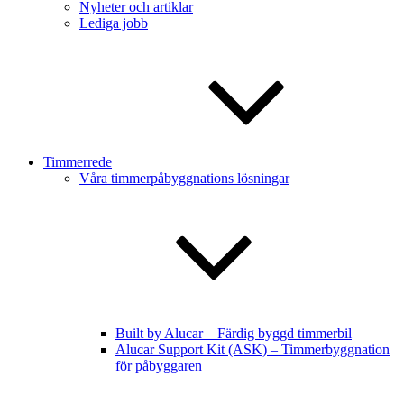
Nyheter och artiklar
Lediga jobb
Timmerrede
Våra timmerpåbyggnations lösningar
Built by Alucar – Färdig byggd timmerbil
Alucar Support Kit (ASK) – Timmerbyggnation
för påbyggaren