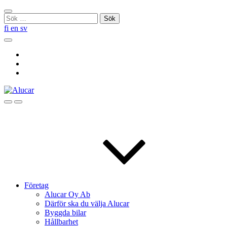
Skip
Stäng
to
Sök
sökningen
content
efter:
fi
en
sv
Sök
Social
Link
Social
Link
Social
Link
Sök
Menu
Företag
Alucar Oy Ab
Därför ska du välja Alucar
Byggda bilar
Hållbarhet