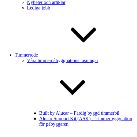
Nyheter och artiklar
Lediga jobb
Timmerrede
Våra timmerpåbyggnations lösningar
Built by Alucar – Färdig byggd timmerbil
Alucar Support Kit (ASK) – Timmerbyggnation
för påbyggaren