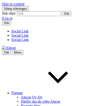
Skip to content
Stäng sökningen
Sök efter:
fi
en
sv
Sök
Social Link
Social Link
Social Link
Sök
Menu
Företag
Alucar Oy Ab
Därför ska du välja Alucar
Byggda bilar