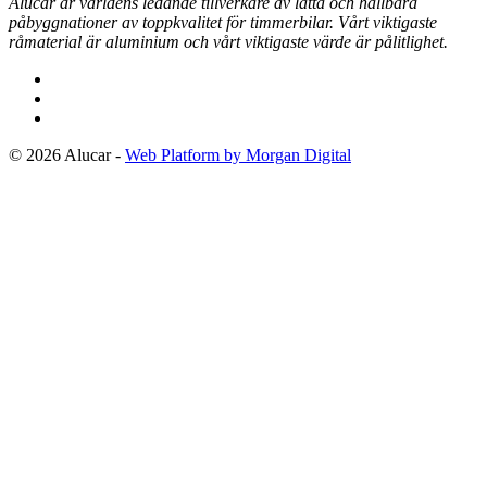
Alucar är världens ledande tillverkare av lätta och hållbara
påbyggnationer av toppkvalitet för timmerbilar.
Vårt viktigaste
råmaterial är aluminium och vårt viktigaste värde är pålitlighet.
© 2026 Alucar -
Web Platform by Morgan Digital