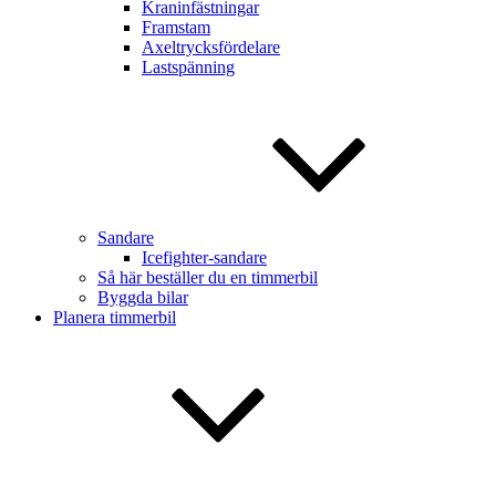
Kraninfästningar
Framstam
Axeltrycksfördelare
Lastspänning
Sandare
Icefighter-sandare
Så här beställer du en timmerbil
Byggda bilar
Planera timmerbil