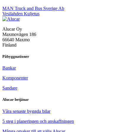
Inläggsnavigering
MAN Truck and Bus Sverige Ab
Vesilahden Kuljetus
Alucar Oy
Maxmovägen 186
66640 Maxmo
Finland
Påbyggnationer
Bankar
Komponenter
Sandare
Alucar betjänar
Våra senaste byggda bilar
5 steg i planeringen och anskaffningen
Många orsaker till att välja Alucar