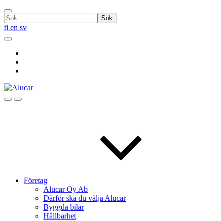
Skip
Stäng
to
Sök
sökningen
content
efter:
fi
en
sv
Sök
Social
Link
Social
Link
Social
Link
Sök
Menu
Företag
Alucar Oy Ab
Därför ska du välja Alucar
Byggda bilar
Hållbarhet