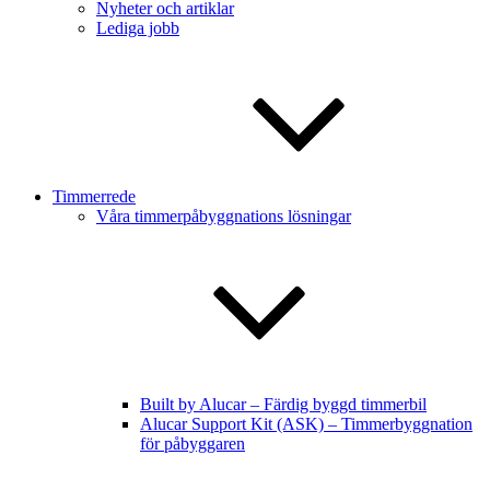
Nyheter och artiklar
Lediga jobb
Timmerrede
Våra timmerpåbyggnations lösningar
Built by Alucar – Färdig byggd timmerbil
Alucar Support Kit (ASK) – Timmerbyggnation
för påbyggaren