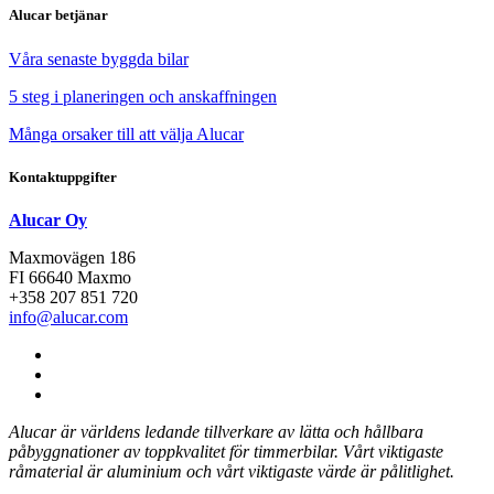
Alucar betjänar
Våra senaste byggda bilar
5 steg i planeringen och anskaffningen
Många orsaker till att välja Alucar
Kontaktuppgifter
Alucar Oy
Maxmovägen 186
FI 66640 Maxmo
+358 207 851 720
info@alucar.com
Social
Link
Social
Link
Social
Link
Alucar är världens ledande tillverkare av lätta och hållbara
påbyggnationer av toppkvalitet för timmerbilar.
Vårt viktigaste
råmaterial är aluminium och vårt viktigaste värde är pålitlighet.