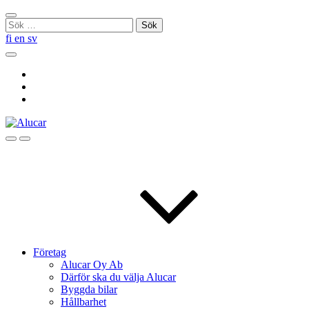
Skip
Stäng
to
Sök
sökningen
content
efter:
fi
en
sv
Sök
Social
Link
Social
Link
Social
Link
Sök
Menu
Företag
Alucar Oy Ab
Därför ska du välja Alucar
Byggda bilar
Hållbarhet