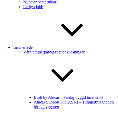
Nyheter och artiklar
Lediga jobb
Timmerrede
Våra timmerpåbyggnations lösningar
Built by Alucar – Färdig byggd timmerbil
Alucar Support Kit (ASK) – Timmerbyggnation
för påbyggaren