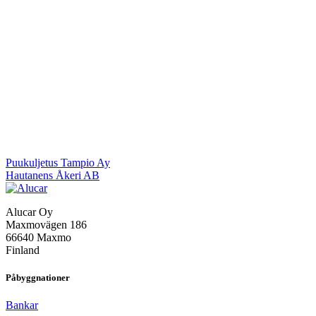
Inläggsnavigering
Puukuljetus Tampio Ay
Hautanens Åkeri AB
Alucar Oy
Maxmovägen 186
66640 Maxmo
Finland
Påbyggnationer
Bankar