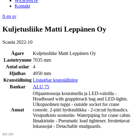
WEBSHOP
Kontakt
fi
en
sv
Kuljetusliike Matti Leppänen Oy
Scania 2022-10
Ägare
Kuljetusliike Matti Leppänen Oy
Lastutrymme
7035 mm
Antal axlar
4
Hjulbas
4950 mm
Kranställning
Löstagbar kranställning
Bankar
ALU 75
Ohjaamosuoja kouratuella ja LED-valoilla -
Headboard with grapplerack bag and LED-lights.
Ulkopuolinen tuppi - outside socket for crane
Annat
console. 2-piiri hydrauliikka - 2-circuit hydraulics.
Vesiputkisto nosturiin- Waterpiping for crane cabin.
Ilmakiristin - Pneumatic load tightener. Irroitettavat
lokasuojat - Detachable mudguards.