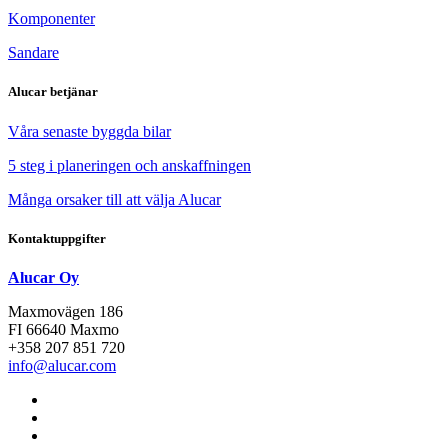
Komponenter
Sandare
Alucar betjänar
Våra senaste byggda bilar
5 steg i planeringen och anskaffningen
Många orsaker till att välja Alucar
Kontaktuppgifter
Alucar Oy
Maxmovägen 186
FI 66640 Maxmo
+358 207 851 720
info@alucar.com
Social
Link
Social
Link
Social