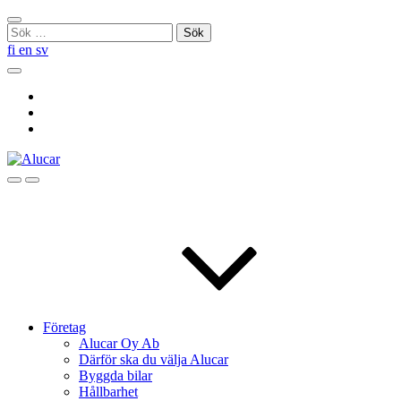
Skip
Stäng
to
Sök
sökningen
content
efter:
fi
en
sv
Sök
Social
Link
Social
Link
Social
Link
Sök
Menu
Företag
Alucar Oy Ab
Därför ska du välja Alucar
Byggda bilar
Hållbarhet