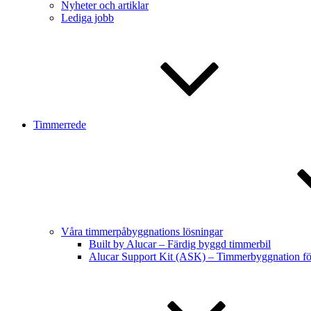
Nyheter och artiklar
Lediga jobb
Timmerrede
Våra timmerpåbyggnations lösningar
Built by Alucar – Färdig byggd timmerbil
Alucar Support Kit (ASK) – Timmerbyggnation f