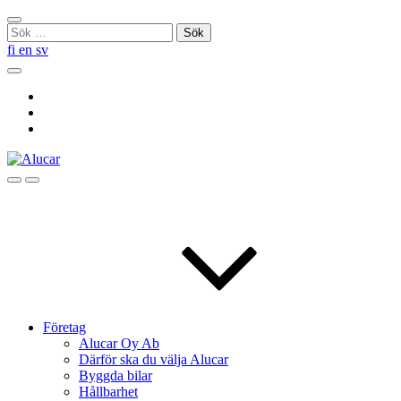
Skip
Stäng
to
Sök
sökningen
content
efter:
fi
en
sv
Sök
Social
Link
Social
Link
Social
Link
Sök
Menu
Företag
Alucar Oy Ab
Därför ska du välja Alucar
Byggda bilar
Hållbarhet