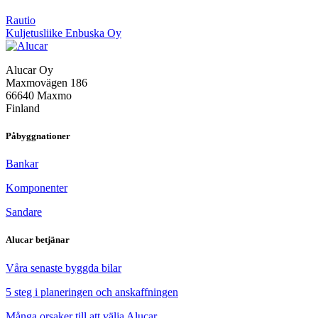
Inläggsnavigering
Rautio
Kuljetusliike Enbuska Oy
Alucar Oy
Maxmovägen 186
66640 Maxmo
Finland
Påbyggnationer
Bankar
Komponenter
Sandare
Alucar betjänar
Våra senaste byggda bilar
5 steg i planeringen och anskaffningen
Många orsaker till att välja Alucar