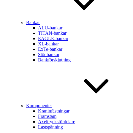
Bankar
ALU-bankar
TITAN-bankar
EAGLE-bankar
XL-bankar
ExTe-bankar
Stödbankar
Bankförskjutning
Komponenter
Kraninfästningar
Framstam
Axeltrycksfördelare
Lastspänning