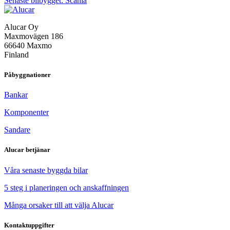
Senaste bilbygget: Scania
Alucar Oy
Maxmovägen 186
66640 Maxmo
Finland
Påbyggnationer
Bankar
Komponenter
Sandare
Alucar betjänar
Våra senaste byggda bilar
5 steg i planeringen och anskaffningen
Många orsaker till att välja Alucar
Kontaktuppgifter