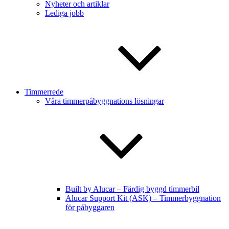
Nyheter och artiklar
Lediga jobb
Timmerrede
Våra timmerpåbyggnations lösningar
Built by Alucar – Färdig byggd timmerbil
Alucar Support Kit (ASK) – Timmerbyggnation
för påbyggaren