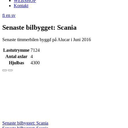
WEBSHOP
Kontakt
fi
en
sv
Senaste bilbygget: Scania
Senaste timmerbilen byggd på Alucar i Juni 2016
Lastutrymme
7124
Antal axlar
4
Hjulbas
4300
Inläggsnavigering
Senaste bilbygget: Scania