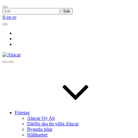
Skip
Stäng
to
Sök
sökningen
content
efter:
fi
en
sv
Sök
Social
Link
Social
Link
Social
Link
Sök
Menu
Företag
Alucar Oy Ab
Därför ska du välja Alucar
Byggda bilar
Hållbarhet