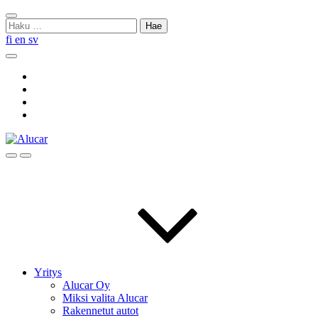
Skip
Sulje
to
Haku:
haku
content
fi
en
sv
Hae
Social
Link
Social
Link
Social
Link
Social
Link
Hae
Menu
Yritys
Alucar Oy
Miksi valita Alucar
Rakennetut autot