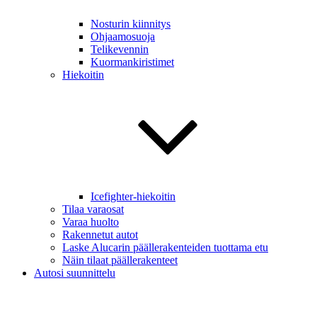
Nosturin kiinnitys
Ohjaamosuoja
Telikevennin
Kuormankiristimet
Hiekoitin
Icefighter-hiekoitin
Tilaa varaosat
Varaa huolto
Rakennetut autot
Laske Alucarin päällerakenteiden tuottama etu
Näin tilaat päällerakenteet
Autosi suunnittelu