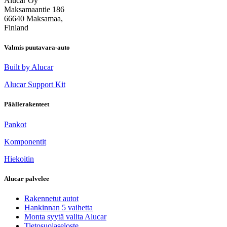
Alucar Oy
Maksamaantie 186
66640 Maksamaa,
Finland
Valmis puutavara-auto
Built by Alucar
Alucar Support Kit
Päällerakenteet
Pankot
Komponentit
Hiekoitin
Alucar palvelee
Rakennetut autot
Hankinnan 5 vaihetta
Monta syytä valita Alucar
Tietosuojaseloste