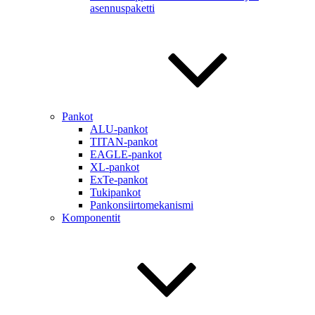
asennuspaketti
Pankot
ALU-pankot
TITAN-pankot
EAGLE-pankot
XL-pankot
ExTe-pankot
Tukipankot
Pankonsiirtomekanismi
Komponentit