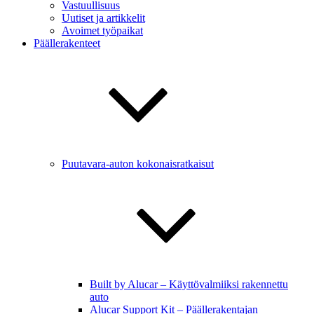
Vastuullisuus
Uutiset ja artikkelit
Avoimet työpaikat
Päällerakenteet
Puutavara-auton kokonaisratkaisut
Built by Alucar – Käyttövalmiiksi rakennettu
auto
Alucar Support Kit – Päällerakentajan