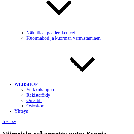
Näin tilaat päällerakenteet
Kuormakori ja kuorman varmistaminen
WEBSHOP
Verkkokauppa
Rekisteröidy
Oma tili
Ostoskori
Yhteys
fi
en
sv
Viimeisin rakennettu auto: Scania