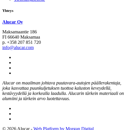
Yhteys
Alucar Oy
Maksamaantie 186
FI 66640 Maksamaa
p. +358 207 851 720
info@alucar.com
Social
Link
Social
Link
Social
Link
Social
Link
Alucar on maailman johtava puutavara-autojen päällerakentaja,
joka kasvattaa puunkuljetuksen tuottoa kaluston keveydellä,
kestävyydellä ja korkealla laadulla. Alucarin tärkein materiaali on
alumiini ja tärkein arvo luotettavuus.
© 2026 Alucar -
Web Platform by Morgan Digital