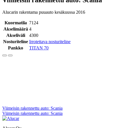
Alucarin rakentama puuauto kesäkuussa 2016
Kuormatila
7124
Akselimäärä
4
Akseliväli
4300
Nosturiteline
Irrotettava nosturiteline
Pankko
TITAN 70
Artikkelien
Viimeisin rakennettu auto: Scania
Viimeisin rakennettu auto: Scania
selaus