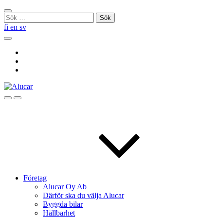
Skip
Stäng
to
Sök
sökningen
content
efter:
fi
en
sv
Sök
Social
Link
Social
Link
Social
Link
Sök
Menu
Företag
Alucar Oy Ab
Därför ska du välja Alucar
Byggda bilar
Hållbarhet