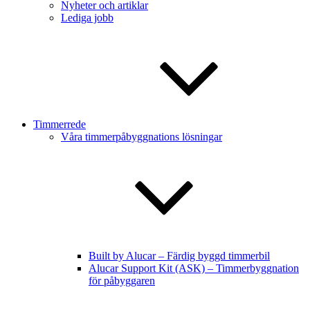
Nyheter och artiklar
Lediga jobb
Timmerrede
Våra timmerpåbyggnations lösningar
Built by Alucar – Färdig byggd timmerbil
Alucar Support Kit (ASK) – Timmerbyggnation
för påbyggaren