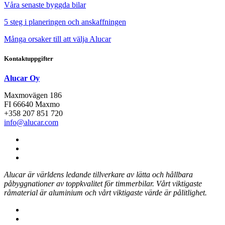
Våra senaste byggda bilar
5 steg i planeringen och anskaffningen
Många orsaker till att välja Alucar
Kontaktuppgifter
Alucar Oy
Maxmovägen 186
FI 66640 Maxmo
+358 207 851 720
info@alucar.com
Social
Link
Social
Link
Social
Link
Alucar är världens ledande tillverkare av lätta och hållbara
påbyggnationer av toppkvalitet för timmerbilar.
Vårt viktigaste
råmaterial är aluminium och vårt viktigaste värde är pålitlighet.