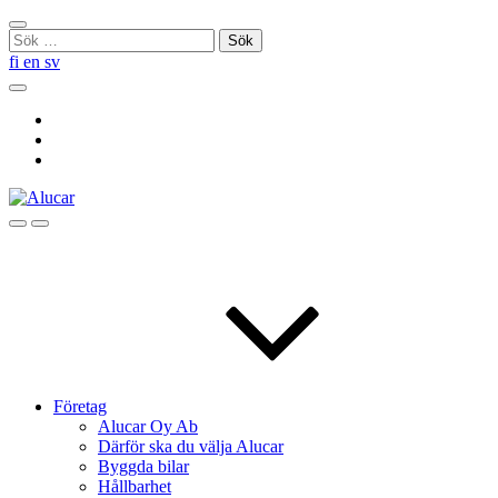
Skip
Stäng
to
Sök
sökningen
content
efter:
fi
en
sv
Sök
Social
Link
Social
Link
Social
Link
Sök
Menu
Företag
Alucar Oy Ab
Därför ska du välja Alucar
Byggda bilar
Hållbarhet