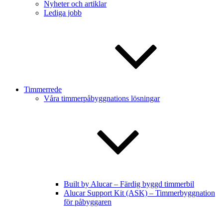
Nyheter och artiklar
Lediga jobb
Timmerrede
Våra timmerpåbyggnations lösningar
Built by Alucar – Färdig byggd timmerbil
Alucar Support Kit (ASK) – Timmerbyggnation
för påbyggaren