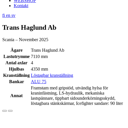
WEBSHOP
Kontakt
fi
en
sv
Trans Haglund Ab
Scania – November 2025
Ägare
Trans Haglund Ab
Lastutrymme
7110 mm
Antal axlar
4
Hjulbas
4350 mm
Kranställning
Löstagbar kranställning
Bankar
ALU 75
Framstam med gripstöd, utvändig hylsa för
kraninfästning, LS-hydraulik, mekaniska
Annat
lastspännare, tippbart sidounderkörningsskydd,
löstagbara stänkskärmar, Icefighter sandare: 90 liter