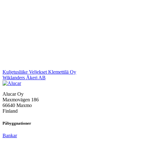
Inläggsnavigering
Kuljetusliike Veljekset Klemettilä Oy
Wiklanders Åkeri AB
Alucar Oy
Maxmovägen 186
66640 Maxmo
Finland
Påbyggnationer
Bankar