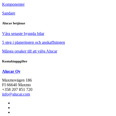
Komponenter
Sandare
Alucar betjänar
Våra senaste byggda bilar
5 steg i planeringen och anskaffningen
Många orsaker till att välja Alucar
Kontaktuppgifter
Alucar Oy
Maxmovägen 186
FI 66640 Maxmo
+358 207 851 720
info@alucar.com
Social
Link
Social
Link
Social