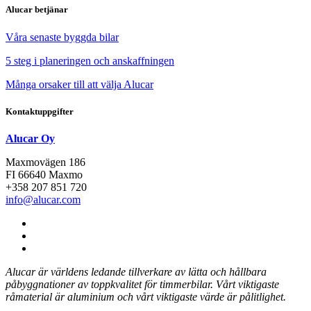
Alucar betjänar
Våra senaste byggda bilar
5 steg i planeringen och anskaffningen
Många orsaker till att välja Alucar
Kontaktuppgifter
Alucar Oy
Maxmovägen 186
FI 66640 Maxmo
+358 207 851 720
info@alucar.com
Social
Link
Social
Link
Social
Link
Alucar är världens ledande tillverkare av lätta och hållbara
påbyggnationer av toppkvalitet för timmerbilar.
Vårt viktigaste
råmaterial är aluminium och vårt viktigaste värde är pålitlighet.