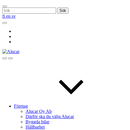
Skip
Stäng
to
Sök
sökningen
content
efter:
fi
en
sv
Sök
Social
Link
Social
Link
Social
Link
Sök
Menu
Företag
Alucar Oy Ab
Därför ska du välja Alucar
Byggda bilar
Hållbarhet