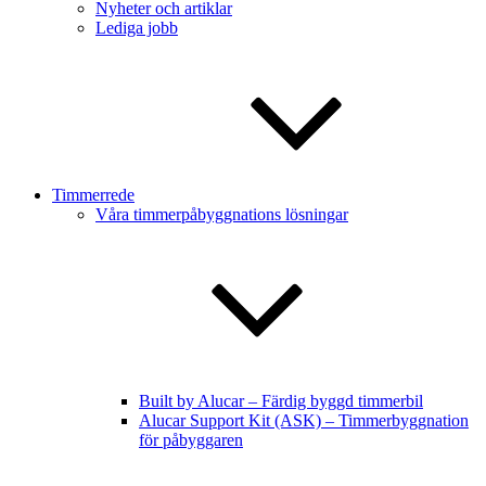
Nyheter och artiklar
Lediga jobb
Timmerrede
Våra timmerpåbyggnations lösningar
Built by Alucar – Färdig byggd timmerbil
Alucar Support Kit (ASK) – Timmerbyggnation
för påbyggaren