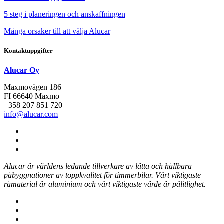
5 steg i planeringen och anskaffningen
Många orsaker till att välja Alucar
Kontaktuppgifter
Alucar Oy
Maxmovägen 186
FI 66640 Maxmo
+358 207 851 720
info@alucar.com
Social
Link
Social
Link
Social
Link
Alucar är världens ledande tillverkare av lätta och hållbara
påbyggnationer av toppkvalitet för timmerbilar.
Vårt viktigaste
råmaterial är aluminium och vårt viktigaste värde är pålitlighet.