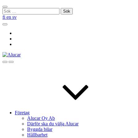
Skip
Stäng
to
Sök
sökningen
content
efter:
fi
en
sv
Sök
Social
Link
Social
Link
Social
Link
Sök
Menu
Företag
Alucar Oy Ab
Därför ska du välja Alucar
Byggda bilar
Hållbarhet