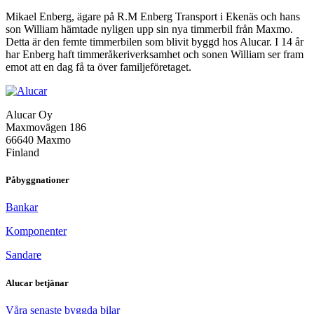
Mikael Enberg, ägare på R.M Enberg Transport i Ekenäs och hans
son William hämtade nyligen upp sin nya timmerbil från Maxmo.
Detta är den femte timmerbilen som blivit byggd hos Alucar. I 14 år
har Enberg haft timmeråkeriverksamhet och sonen William ser fram
”Timmerkörning
emot att en dag få ta över familjeföretaget.
är
frihet”
Alucar Oy
Maxmovägen 186
66640 Maxmo
Finland
Påbyggnationer
Bankar
Komponenter
Sandare
Alucar betjänar
Våra senaste byggda bilar