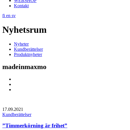
WEBSHOP
Kontakt
fi
en
sv
Nyhetsrum
Nyheter
Kundberättelser
Produktnyheter
madeinmaxmo
Social
Link
Social
Link
Social
Link
17.09.2021
Kundberättelser
”Timmerkörning är frihet”