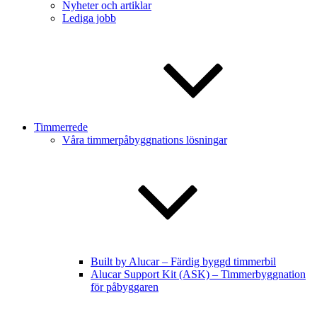
Nyheter och artiklar
Lediga jobb
Timmerrede
Våra timmerpåbyggnations lösningar
Built by Alucar – Färdig byggd timmerbil
Alucar Support Kit (ASK) – Timmerbyggnation
för påbyggaren