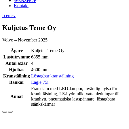
WEBSHOP
Kontakt
fi
en
sv
Kuljetus Teme Oy
Volvo – November 2025
Ägare
Kuljetus Teme Oy
Lastutrymme
6855 mm
Antal axlar
4
Hjulbas
4600 mm
Kranställning
Löstagbar kranställning
Bankar
Eagle 75i
Framstam med LED-lampor, invändig hylsa för
kraninfästning, LS-hydraulik, vattenledningar till
Annat
kranhytt, pneumatiska lastspännare, löstagbara
stänkskärmar