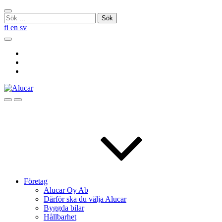
Skip
Stäng
to
Sök
sökningen
content
efter:
fi
en
sv
Sök
Social
Link
Social
Link
Social
Link
Sök
Menu
Företag
Alucar Oy Ab
Därför ska du välja Alucar
Byggda bilar
Hållbarhet