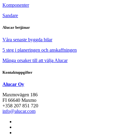
Komponenter
Sandare
Alucar betjänar
Våra senaste byggda bilar
5 steg i planeringen och anskaffningen
Många orsaker till att välja Alucar
Kontaktuppgifter
Alucar Oy
Maxmovägen 186
FI 66640 Maxmo
+358 207 851 720
info@alucar.com
Social
Link
Social
Link
Social