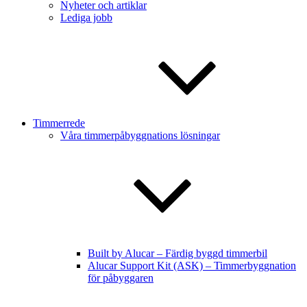
Nyheter och artiklar
Lediga jobb
Timmerrede
Våra timmerpåbyggnations lösningar
Built by Alucar – Färdig byggd timmerbil
Alucar Support Kit (ASK) – Timmerbyggnation
för påbyggaren