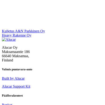
Artikkelien
Kuljetus A&N Parkkinen Oy
Heavy Rakenne Oy
selaus
Alucar Oy
Maksamaantie 186
66640 Maksamaa,
Finland
Valmis puutavara-auto
Built by Alucar
Alucar Support Kit
Päällerakenteet
Pankot