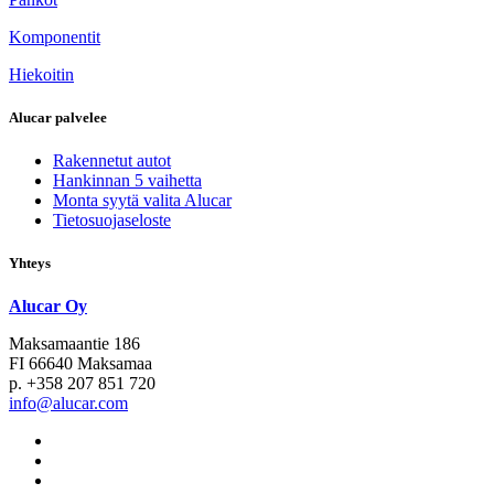
Komponentit
Hiekoitin
Alucar palvelee
Rakennetut autot
Hankinnan 5 vaihetta
Monta syytä valita Alucar
Tietosuojaseloste
Yhteys
Alucar Oy
Maksamaantie 186
FI 66640 Maksamaa
p. +358 207 851 720
info@alucar.com
Social
Link
Social
Link
Social