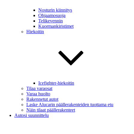
Nosturin kiinnitys
Ohjaamosuoja
Telikevennin
Kuormankiristimet
Hiekoitin
Icefighter-hiekoitin
Tilaa varaosat
Varaa huolto
Rakennetut autot
Laske Alucarin päällerakenteiden tuottama etu
Näin tilaat päällerakenteet
Autosi suunnittelu