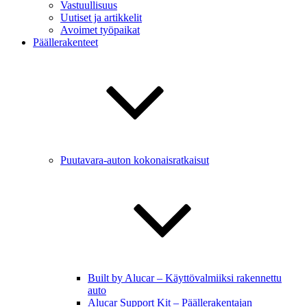
Vastuullisuus
Uutiset ja artikkelit
Avoimet työpaikat
Päällerakenteet
Puutavara-auton kokonaisratkaisut
Built by Alucar – Käyttövalmiiksi rakennettu
auto
Alucar Support Kit – Päällerakentajan