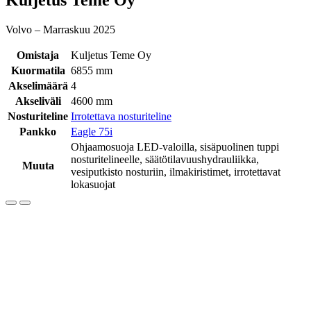
Volvo – Marraskuu 2025
Omistaja
Kuljetus Teme Oy
Kuormatila
6855 mm
Akselimäärä
4
Akseliväli
4600 mm
Nosturiteline
Irrotettava nosturiteline
Pankko
Eagle 75i
Ohjaamosuoja LED-valoilla, sisäpuolinen tuppi
nosturitelineelle, säätötilavuushydrauliikka,
Muuta
vesiputkisto nosturiin, ilmakiristimet, irrotettavat
lokasuojat