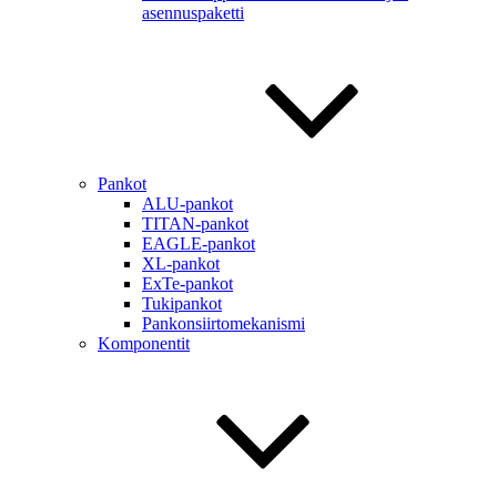
asennuspaketti
Pankot
ALU-pankot
TITAN-pankot
EAGLE-pankot
XL-pankot
ExTe-pankot
Tukipankot
Pankonsiirtomekanismi
Komponentit