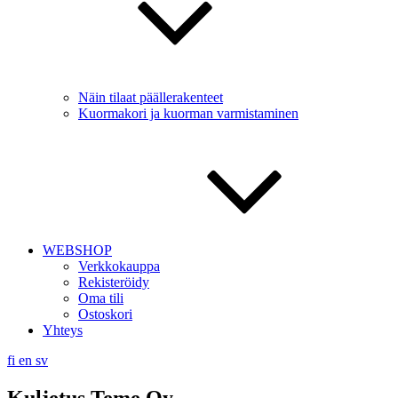
Näin tilaat päällerakenteet
Kuormakori ja kuorman varmistaminen
WEBSHOP
Verkkokauppa
Rekisteröidy
Oma tili
Ostoskori
Yhteys
fi
en
sv
Kuljetus Teme Oy