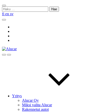
Skip
Sulje
to
Haku:
haku
content
fi
en
sv
Hae
Social
Link
Social
Link
Social
Link
Social
Link
Hae
Menu
Yritys
Alucar Oy
Miksi valita Alucar
Rakennetut autot