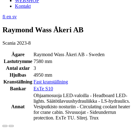
WEBSHOP
Kontakt
fi
en
sv
Raymond Wass Åkeri AB
Scania 2023-8
Ägare
Raymond Wass Åkeri AB - Sweden
Lastutrymme
7580 mm
Antal axlar
3
Hjulbas
4950 mm
Kranställning
Fast kranställning
Bankar
ExTe S10
Ohjaamosuoja LED-valoilla - Headboard LED-
lights. Säätötilavuushydrauliikka - LS-hydraulics.
Annat
Vesiputkisto nosturiin - Circulating coolant heater
for crane cabin. Sivusuojat - Sideunderrun
protection. ExTe TU. Slirej. Trux