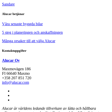
Sandare
Alucar betjänar
Våra senaste byggda bilar
5 steg i planeringen och anskaffningen
Många orsaker till att välja Alucar
Kontaktuppgifter
Alucar Oy
Maxmovägen 186
FI 66640 Maxmo
+358 207 851 720
info@alucar.com
Social
Link
Social
Link
Social
Link
Alucar är världens ledande tillverkare av lätta och hållbara