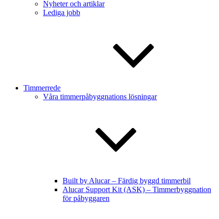
Nyheter och artiklar
Lediga jobb
Timmerrede
Våra timmerpåbyggnations lösningar
Built by Alucar – Färdig byggd timmerbil
Alucar Support Kit (ASK) – Timmerbyggnation
för påbyggaren