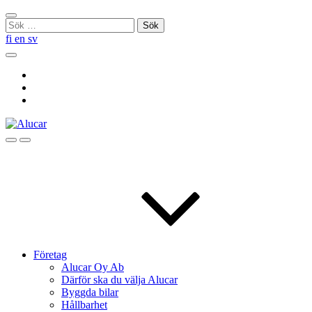
Skip
Stäng
to
Sök
sökningen
content
efter:
fi
en
sv
Sök
Social
Link
Social
Link
Social
Link
Sök
Menu
Företag
Alucar Oy Ab
Därför ska du välja Alucar
Byggda bilar
Hållbarhet