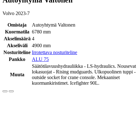
Volvo 2023-7
Omistaja
Autoyhtymä Valtonen
Kuormatila
6780 mm
Akselimäärä
4
Akseliväli
4900 mm
Nosturiteline
Irrotettava nosturiteline
Pankko
ALU 75
Säätötilavuushydrauliikka - LS-hydraulics. Nousevat
lokasuojat - Rising mudguards. Ulkopuolinen tuppi -
Muuta
outside socket for crane console. Mekaaniset
kuormankiristimet. Icefighter 90L.