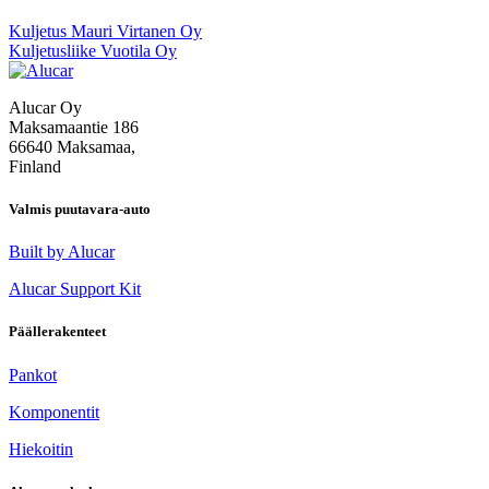
Artikkelien
Kuljetus Mauri Virtanen Oy
Kuljetusliike Vuotila Oy
selaus
Alucar Oy
Maksamaantie 186
66640 Maksamaa,
Finland
Valmis puutavara-auto
Built by Alucar
Alucar Support Kit
Päällerakenteet
Pankot
Komponentit
Hiekoitin