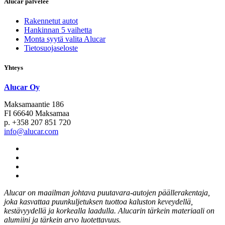
Alucar palvelee
Rakennetut autot
Hankinnan 5 vaihetta
Monta syytä valita Alucar
Tietosuojaseloste
Yhteys
Alucar Oy
Maksamaantie 186
FI 66640 Maksamaa
p. +358 207 851 720
info@alucar.com
Social
Link
Social
Link
Social
Link
Social
Link
Alucar on maailman johtava puutavara-autojen päällerakentaja,
joka kasvattaa puunkuljetuksen tuottoa kaluston keveydellä,
kestävyydellä ja korkealla laadulla. Alucarin tärkein materiaali on
alumiini ja tärkein arvo luotettavuus.