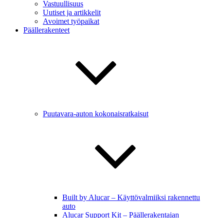
Vastuullisuus
Uutiset ja artikkelit
Avoimet työpaikat
Päällerakenteet
Puutavara-auton kokonaisratkaisut
Built by Alucar – Käyttövalmiiksi rakennettu
auto
Alucar Support Kit – Päällerakentajan