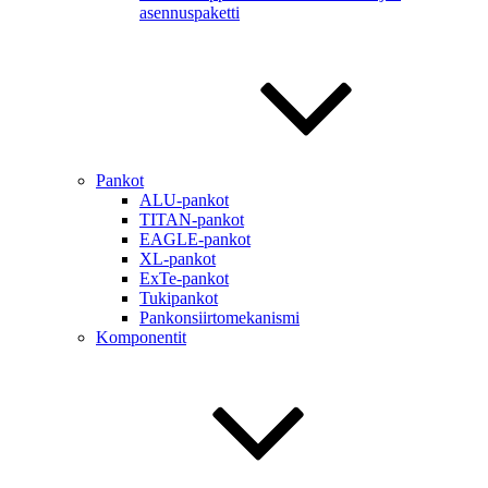
asennuspaketti
Pankot
ALU-pankot
TITAN-pankot
EAGLE-pankot
XL-pankot
ExTe-pankot
Tukipankot
Pankonsiirtomekanismi
Komponentit