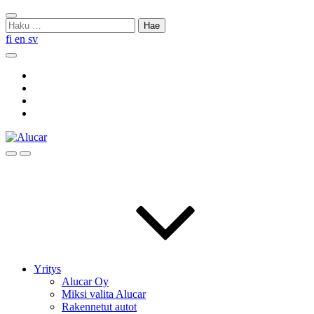
Skip
Sulje
to
Haku:
haku
content
fi
en
sv
Hae
Social
Link
Social
Link
Social
Link
Social
Link
Hae
Menu
Yritys
Alucar Oy
Miksi valita Alucar
Rakennetut autot