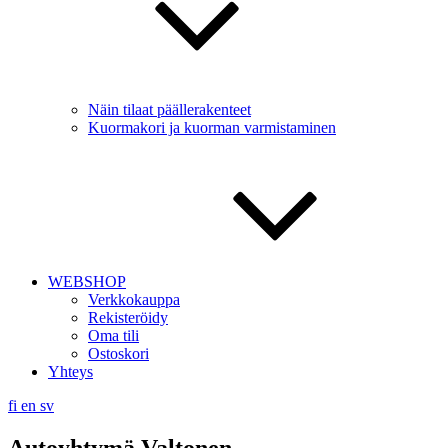
Näin tilaat päällerakenteet
Kuormakori ja kuorman varmistaminen
WEBSHOP
Verkkokauppa
Rekisteröidy
Oma tili
Ostoskori
Yhteys
fi
en
sv
Autoyhtymä Valtonen