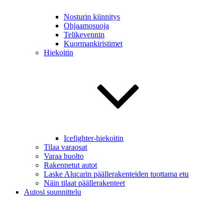
Nosturin kiinnitys
Ohjaamosuoja
Telikevennin
Kuormankiristimet
Hiekoitin
Icefighter-hiekoitin
Tilaa varaosat
Varaa huolto
Rakennetut autot
Laske Alucarin päällerakenteiden tuottama etu
Näin tilaat päällerakenteet
Autosi suunnittelu