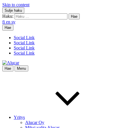
Skip to content
Sulje haku
Haku:
fi
en
sv
Hae
Social Link
Social Link
Social Link
Social Link
Hae
Menu
Yritys
Alucar Oy
Miksi valita Alucar