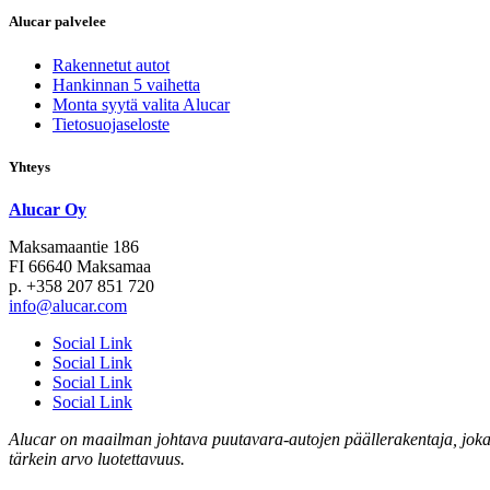
Alucar palvelee
Rakennetut autot
Hankinnan 5 vaihetta
Monta syytä valita Alucar
Tietosuojaseloste
Yhteys
Alucar Oy
Maksamaantie 186
FI 66640 Maksamaa
p. +358 207 851 720
info@alucar.com
Social Link
Social Link
Social Link
Social Link
Alucar on maailman johtava puutavara-autojen päällerakentaja, joka k
tärkein arvo luotettavuus.