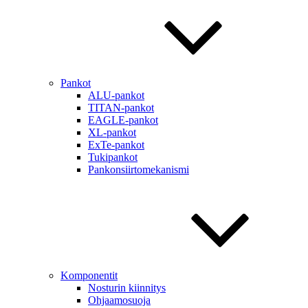
Pankot
ALU-pankot
TITAN-pankot
EAGLE-pankot
XL-pankot
ExTe-pankot
Tukipankot
Pankonsiirtomekanismi
Komponentit
Nosturin kiinnitys
Ohjaamosuoja