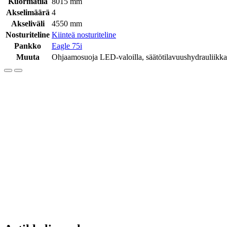
Kuormatila
8015 mm
Akselimäärä
4
Akseliväli
4550 mm
Nosturiteline
Kiinteä nosturiteline
Pankko
Eagle 75i
Muuta
Ohjaamosuoja LED-valoilla, säätötilavuushydrauliikka,