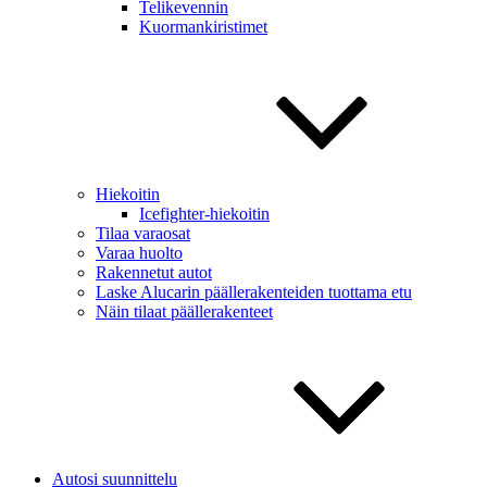
Telikevennin
Kuormankiristimet
Hiekoitin
Icefighter-hiekoitin
Tilaa varaosat
Varaa huolto
Rakennetut autot
Laske Alucarin päällerakenteiden tuottama etu
Näin tilaat päällerakenteet
Autosi suunnittelu