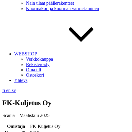
Näin tilaat päällerakenteet
Kuormakori ja kuorman varmistaminen
WEBSHOP
Verkkokauppa
Rekisteröidy
Oma tili
Ostoskori
Yhteys
fi
en
sv
FK-Kuljetus Oy
Scania – Maaliskuu 2025
Omistaja
FK-Kuljetus Oy