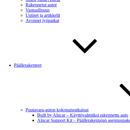
Rakennetut autot
Vastuullisuus
Uutiset ja artikkelit
Avoimet työpaikat
Päällerakenteet
Puutavara-auton kokonaisratkaisut
Built by Alucar – Käyttövalmiiksi rakennettu auto
Alucar Support Kit – Päällerakentajan asennuspake