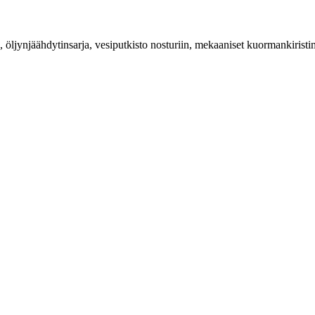
ljynjäähdytinsarja, vesiputkisto nosturiin, mekaaniset kuormankiristimet