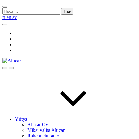
Skip
Sulje
to
Haku:
haku
content
fi
en
sv
Hae
Social
Link
Social
Link
Social
Link
Social
Link
Hae
Menu
Yritys
Alucar Oy
Miksi valita Alucar
Rakennetut autot