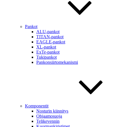
Pankot
ALU-pankot
TITAN-pankot
EAGLE-pankot
XL-pankot
ExTe-pankot
Tukipankot
Pankonsiirtomekanismi
Komponentit
Nosturin kiinnitys
Ohjaamosuoja
Telikevennin
Kuormankiristimet