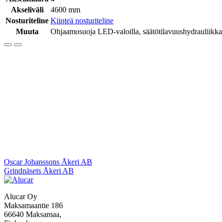
Akseliväli
4600 mm
Nosturiteline
Kiinteä nosturiteline
Muuta
Ohjaamosuoja LED-valoilla, säätötilavuushydrauliikka, ö
Artikkelien
Oscar Johanssons Åkeri AB
Grindnäsets Åkeri AB
selaus
Alucar Oy
Maksamaantie 186
66640 Maksamaa,