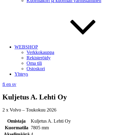
Kuormakori ja kuorman varmistaminen
WEBSHOP
Verkkokauppa
Rekisteröidy
Oma tili
Ostoskori
Yhteys
fi
en
sv
Kuljetus A. Lehti Oy
2 x Volvo – Toukokuu 2026
Omistaja
Kuljetus A. Lehti Oy
Kuormatila
7805 mm
Akselimäärä
4