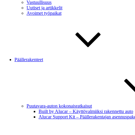
Vastuullisuus
Uutiset ja artikkelit
Avoimet työpaikat
Päällerakenteet
Puutavara-auton kokonaisratkaisut
Built by Alucar – Käyttövalmiiksi rakennettu auto
Alucar Support Kit – Päällerakentajan asennuspake