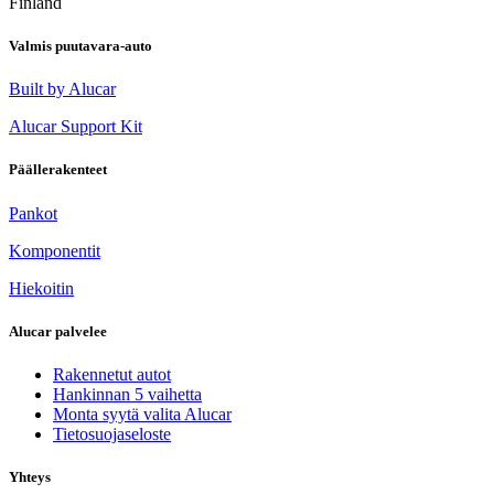
Finland
Valmis puutavara-auto
Built by Alucar
Alucar Support Kit
Päällerakenteet
Pankot
Komponentit
Hiekoitin
Alucar palvelee
Rakennetut autot
Hankinnan 5 vaihetta
Monta syytä valita Alucar
Tietosuojaseloste
Yhteys