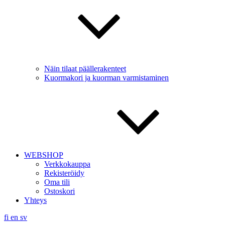
Näin tilaat päällerakenteet
Kuormakori ja kuorman varmistaminen
WEBSHOP
Verkkokauppa
Rekisteröidy
Oma tili
Ostoskori
Yhteys
fi
en
sv