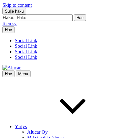
Skip to content
Sulje haku
Haku:
fi
en
sv
Hae
Social Link
Social Link
Social Link
Social Link
Hae
Menu
Yritys
Alucar Oy
Miksi valita Alucar