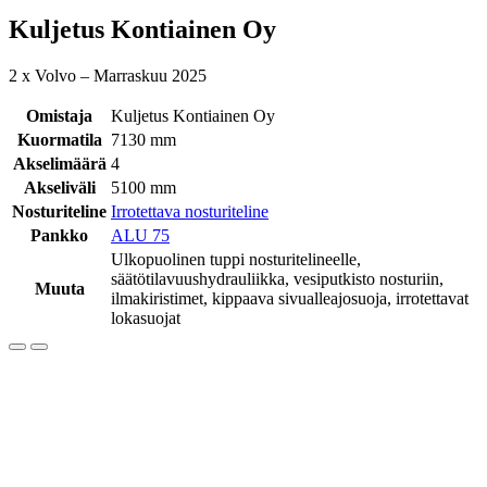
Kuljetus Kontiainen Oy
2 x Volvo – Marraskuu 2025
Omistaja
Kuljetus Kontiainen Oy
Kuormatila
7130 mm
Akselimäärä
4
Akseliväli
5100 mm
Nosturiteline
Irrotettava nosturiteline
Pankko
ALU 75
Ulkopuolinen tuppi nosturitelineelle,
säätötilavuushydrauliikka, vesiputkisto nosturiin,
Muuta
ilmakiristimet, kippaava sivualleajosuoja, irrotettavat
lokasuojat