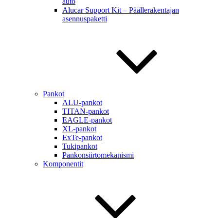
auto
Alucar Support Kit – Päällerakentajan
asennuspaketti
Pankot
ALU-pankot
TITAN-pankot
EAGLE-pankot
XL-pankot
ExTe-pankot
Tukipankot
Pankonsiirtomekanismi
Komponentit