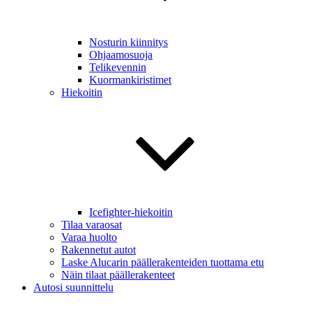
Nosturin kiinnitys
Ohjaamosuoja
Telikevennin
Kuormankiristimet
Hiekoitin
Icefighter-hiekoitin
Tilaa varaosat
Varaa huolto
Rakennetut autot
Laske Alucarin päällerakenteiden tuottama etu
Näin tilaat päällerakenteet
Autosi suunnittelu