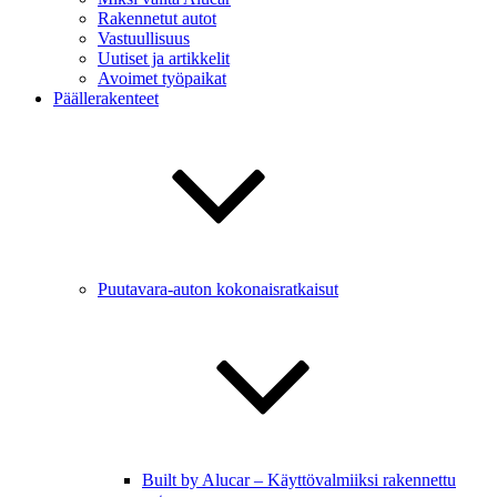
Rakennetut autot
Vastuullisuus
Uutiset ja artikkelit
Avoimet työpaikat
Päällerakenteet
Puutavara-auton kokonaisratkaisut
Built by Alucar – Käyttövalmiiksi rakennettu