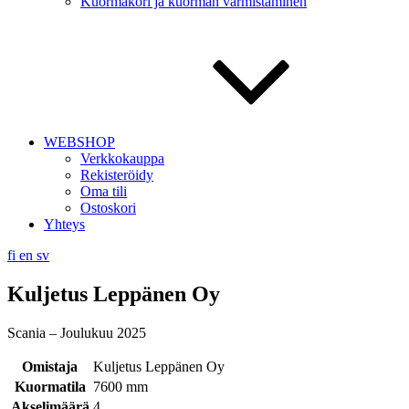
Kuormakori ja kuorman varmistaminen
WEBSHOP
Verkkokauppa
Rekisteröidy
Oma tili
Ostoskori
Yhteys
fi
en
sv
Kuljetus Leppänen Oy
Scania – Joulukuu 2025
Omistaja
Kuljetus Leppänen Oy
Kuormatila
7600 mm
Akselimäärä
4