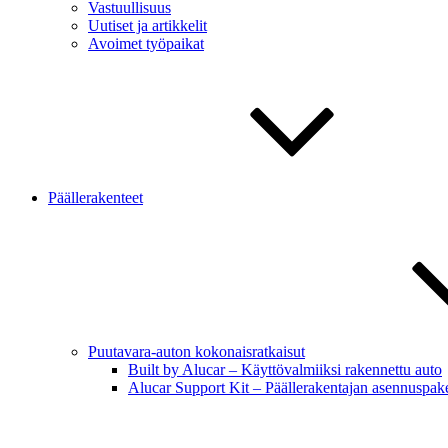
Vastuullisuus
Uutiset ja artikkelit
Avoimet työpaikat
Päällerakenteet
Puutavara-auton kokonaisratkaisut
Built by Alucar – Käyttövalmiiksi rakennettu auto
Alucar Support Kit – Päällerakentajan asennuspake