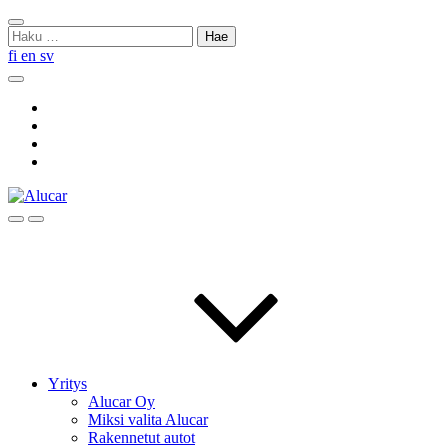
Skip
Sulje
to
Haku:
haku
content
fi
en
sv
Hae
Social
Link
Social
Link
Social
Link
Social
Link
Hae
Menu
Yritys
Alucar Oy
Miksi valita Alucar
Rakennetut autot