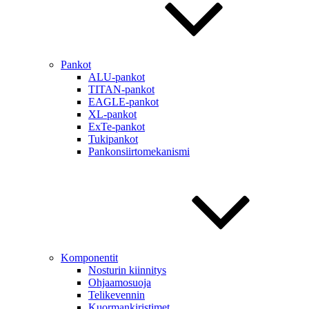
Pankot
ALU-pankot
TITAN-pankot
EAGLE-pankot
XL-pankot
ExTe-pankot
Tukipankot
Pankonsiirtomekanismi
Komponentit
Nosturin kiinnitys
Ohjaamosuoja
Telikevennin
Kuormankiristimet