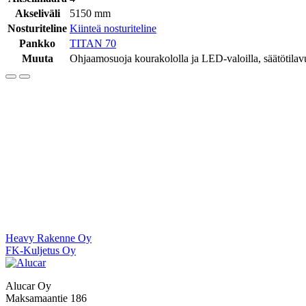
Akseliväli
5150 mm
Nosturiteline
Kiinteä nosturiteline
Pankko
TITAN 70
Muuta
Ohjaamosuoja kourakololla ja LED-valoilla, säätötilav
Artikkelien
Heavy Rakenne Oy
FK-Kuljetus Oy
selaus
Alucar Oy
Maksamaantie 186