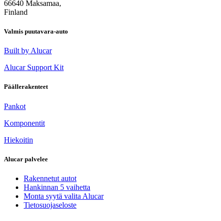
66640 Maksamaa,
Finland
Valmis puutavara-auto
Built by Alucar
Alucar Support Kit
Päällerakenteet
Pankot
Komponentit
Hiekoitin
Alucar palvelee
Rakennetut autot
Hankinnan 5 vaihetta
Monta syytä valita Alucar
Tietosuojaseloste