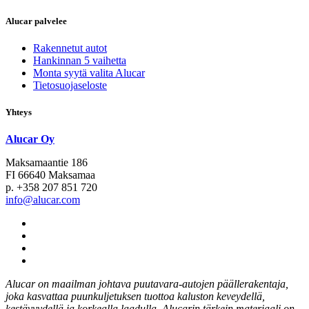
Alucar palvelee
Rakennetut autot
Hankinnan 5 vaihetta
Monta syytä valita Alucar
Tietosuojaseloste
Yhteys
Alucar Oy
Maksamaantie 186
FI 66640 Maksamaa
p. +358 207 851 720
info@alucar.com
Social
Link
Social
Link
Social
Link
Social
Link
Alucar on maailman johtava puutavara-autojen päällerakentaja,
joka kasvattaa puunkuljetuksen tuottoa kaluston keveydellä,
kestävyydellä ja korkealla laadulla. Alucarin tärkein materiaali on