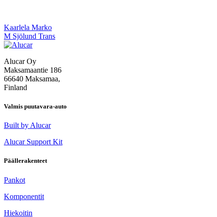
Artikkelien
Kaarlela Marko
M Sjölund Trans
selaus
Alucar Oy
Maksamaantie 186
66640 Maksamaa,
Finland
Valmis puutavara-auto
Built by Alucar
Alucar Support Kit
Päällerakenteet
Pankot
Komponentit
Hiekoitin