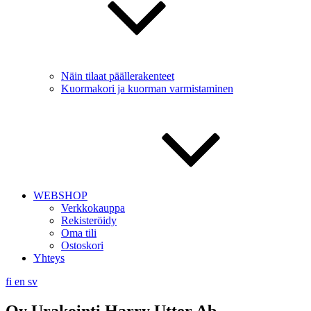
Näin tilaat päällerakenteet
Kuormakori ja kuorman varmistaminen
WEBSHOP
Verkkokauppa
Rekisteröidy
Oma tili
Ostoskori
Yhteys
fi
en
sv
Oy Urakointi Harry Utter Ab