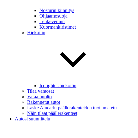
Nosturin kiinnitys
Ohjaamosuoja
Telikevennin
Kuormankiristimet
Hiekoitin
Icefighter-hiekoitin
Tilaa varaosat
Varaa huolto
Rakennetut autot
Laske Alucarin päällerakenteiden tuottama etu
Näin tilaat päällerakenteet
Autosi suunnittelu