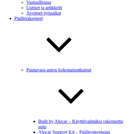
Vastuullisuus
Uutiset ja artikkelit
Avoimet työpaikat
Päällerakenteet
Puutavara-auton kokonaisratkaisut
Built by Alucar – Käyttövalmiiksi rakennettu
auto
Alucar Support Kit – Päällerakentajan