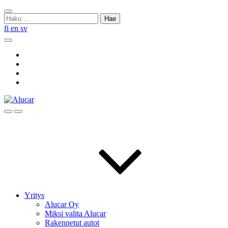
Skip
Sulje
to
Haku:
haku
content
fi
en
sv
Hae
Social
Link
Social
Link
Social
Link
Social
Link
Hae
Menu
Yritys
Alucar Oy
Miksi valita Alucar
Rakennetut autot