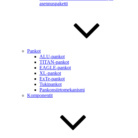
asennuspaketti
Pankot
ALU-pankot
TITAN-pankot
EAGLE-pankot
XL-pankot
ExTe-pankot
Tukipankot
Pankonsiirtomekanismi
Komponentit