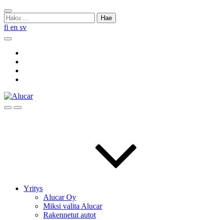
Skip
Sulje
to
Haku:
haku
content
fi
en
sv
Hae
Social
Link
Social
Link
Social
Link
Social
Link
Hae
Menu
Yritys
Alucar Oy
Miksi valita Alucar
Rakennetut autot