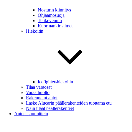
Nosturin kiinnitys
Ohjaamosuoja
Telikevennin
Kuormankiristimet
Hiekoitin
Icefighter-hiekoitin
Tilaa varaosat
Varaa huolto
Rakennetut autot
Laske Alucarin päällerakenteiden tuottama etu
Näin tilaat päällerakenteet
Autosi suunnittelu