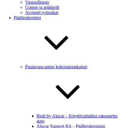
Vastuullisuus
Uutiset ja artikkelit
Avoimet työpaikat
Päällerakenteet
Puutavara-auton kokonaisratkaisut
Built by Alucar – Käyttövalmiiksi rakennettu
auto
Alucar Support Kit – Päällerakentajan