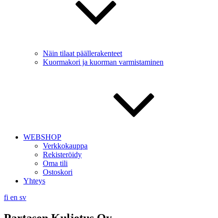
Näin tilaat päällerakenteet
Kuormakori ja kuorman varmistaminen
WEBSHOP
Verkkokauppa
Rekisteröidy
Oma tili
Ostoskori
Yhteys
fi
en
sv
Partasen Kuljetus Oy