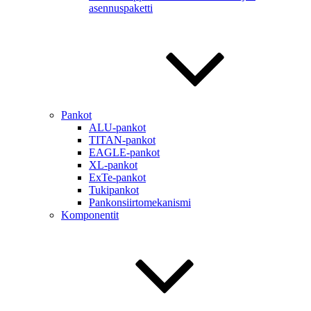
asennuspaketti
Pankot
ALU-pankot
TITAN-pankot
EAGLE-pankot
XL-pankot
ExTe-pankot
Tukipankot
Pankonsiirtomekanismi
Komponentit