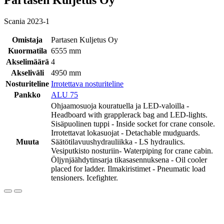
Scania 2023-1
Omistaja
Partasen Kuljetus Oy
Kuormatila
6555 mm
Akselimäärä
4
Akseliväli
4950 mm
Nosturiteline
Irrotettava nosturiteline
Pankko
ALU 75
Ohjaamosuoja kouratuella ja LED-valoilla -
Headboard with grapplerack bag and LED-lights.
Sisäpuolinen tuppi - Inside socket for crane console.
Irrotettavat lokasuojat - Detachable mudguards.
Muuta
Säätötilavuushydrauliikka - LS hydraulics.
Vesiputkisto nosturiin- Waterpiping for crane cabin.
Öljynjäähdytinsarja tikasasennuksena - Oil cooler
placed for ladder. Ilmakiristimet - Pneumatic load
tensioners. Icefighter.