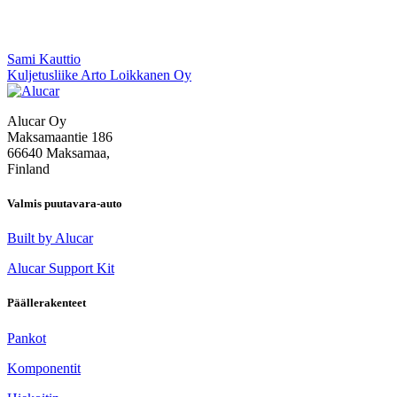
Artikkelien
Sami Kauttio
Kuljetusliike Arto Loikkanen Oy
selaus
Alucar Oy
Maksamaantie 186
66640 Maksamaa,
Finland
Valmis puutavara-auto
Built by Alucar
Alucar Support Kit
Päällerakenteet
Pankot
Komponentit