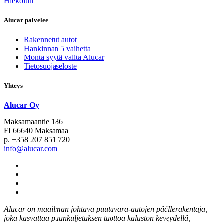
Hiekoitin
Alucar palvelee
Rakennetut autot
Hankinnan 5 vaihetta
Monta syytä valita Alucar
Tietosuojaseloste
Yhteys
Alucar Oy
Maksamaantie 186
FI 66640 Maksamaa
p. +358 207 851 720
info@alucar.com
Social
Link
Social
Link
Social
Link
Social
Link
Alucar on maailman johtava puutavara-autojen päällerakentaja,
joka kasvattaa puunkuljetuksen tuottoa kaluston keveydellä,