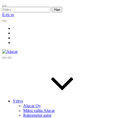
Skip
Sulje
to
Haku:
haku
content
fi
en
sv
Hae
Social
Link
Social
Link
Social
Link
Social
Link
Hae
Menu
Yritys
Alucar Oy
Miksi valita Alucar
Rakennetut autot