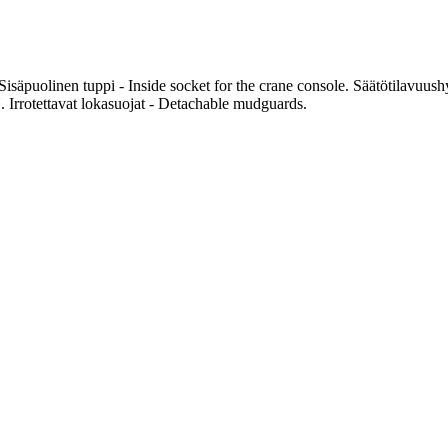
puolinen tuppi - Inside socket for the crane console. Säätötilavuushyd
. Irrotettavat lokasuojat - Detachable mudguards.