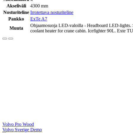
Akseliväli
4300 mm
Nosturiteline
Irrotettava nosturiteline
Pankko
ExTe A7
Ohjaamosuoja LED-valoilla - Headboard LED-lights. Sisä
Muuta
coolant heater for crane cabin. Icefighter 90L. Exte TU
Artikkelien
Volvo Pro Wood
Volvo Sverige Demo