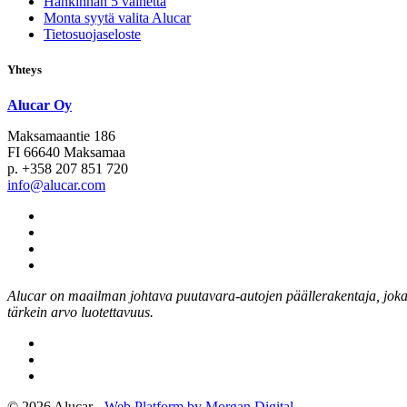
Hankinnan 5 vaihetta
Monta syytä valita Alucar
Tietosuojaseloste
Yhteys
Alucar Oy
Maksamaantie 186
FI 66640 Maksamaa
p. +358 207 851 720
info@alucar.com
Social
Link
Social
Link
Social
Link
Social
Link
Alucar on maailman johtava puutavara-autojen päällerakentaja, joka k
tärkein arvo luotettavuus.
© 2026 Alucar -
Web Platform by Morgan Digital