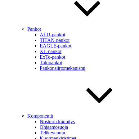
Pankot
ALU-pankot
TITAN-pankot
EAGLE-pankot
XL-pankot
ExTe-pankot
Tukipankot
Pankonsiirtomekanismi
Komponentit
Nosturin kiinnitys
Ohjaamosuoja
Telikevennin
Kuormankiristimet