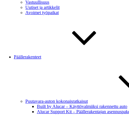
Vastuullisuus
Uutiset ja artikkelit
Avoimet työpaikat
Päällerakenteet
Puutavara-auton kokonaisratkaisut
Built by Alucar – Käyttövalmiiksi rakennettu auto
Alucar Support Kit – Päällerakentajan asennuspake