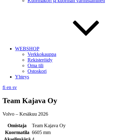
Kuormakori ja kuorman varmistaminen
WEBSHOP
Verkkokauppa
Rekisteröidy
Oma tili
Ostoskori
Yhteys
fi
en
sv
Team Kajava Oy
Volvo – Kesäkuu 2026
Omistaja
Team Kajava Oy
Kuormatila
6605 mm
Akselimäärä
4