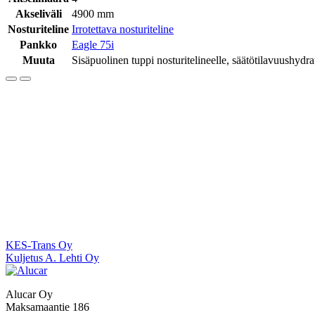
Akseliväli
4900 mm
Nosturiteline
Irrotettava nosturiteline
Pankko
Eagle 75i
Muuta
Sisäpuolinen tuppi nosturitelineelle, säätötilavuushydrau
Artikkelien
KES-Trans Oy
Kuljetus A. Lehti Oy
selaus
Alucar Oy
Maksamaantie 186