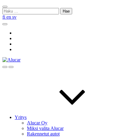
Skip
Sulje
to
Haku:
haku
content
fi
en
sv
Hae
Social
Link
Social
Link
Social
Link
Social
Link
Hae
Menu
Yritys
Alucar Oy
Miksi valita Alucar
Rakennetut autot