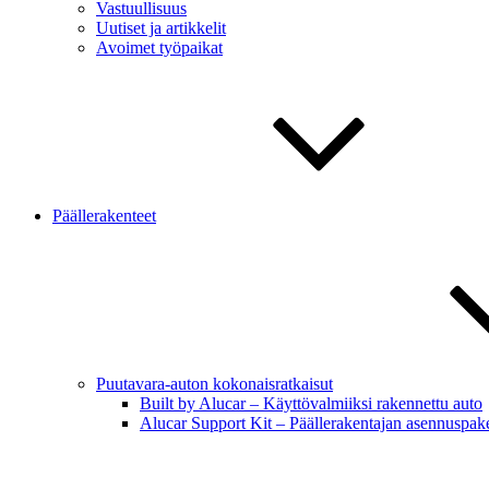
Vastuullisuus
Uutiset ja artikkelit
Avoimet työpaikat
Päällerakenteet
Puutavara-auton kokonaisratkaisut
Built by Alucar – Käyttövalmiiksi rakennettu auto
Alucar Support Kit – Päällerakentajan asennuspake