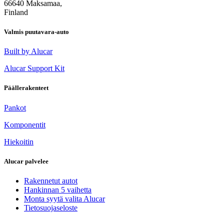
66640 Maksamaa,
Finland
Valmis puutavara-auto
Built by Alucar
Alucar Support Kit
Päällerakenteet
Pankot
Komponentit
Hiekoitin
Alucar palvelee
Rakennetut autot
Hankinnan 5 vaihetta
Monta syytä valita Alucar
Tietosuojaseloste