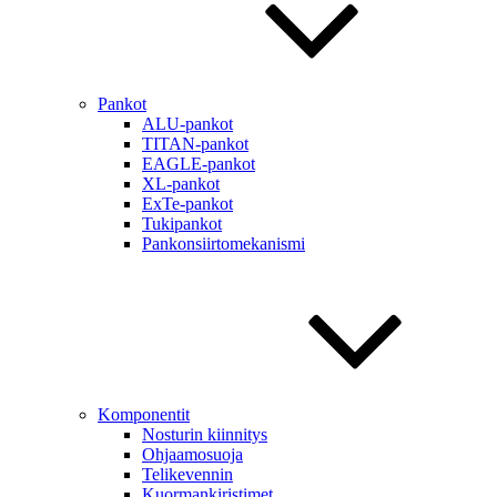
Pankot
ALU-pankot
TITAN-pankot
EAGLE-pankot
XL-pankot
ExTe-pankot
Tukipankot
Pankonsiirtomekanismi
Komponentit
Nosturin kiinnitys
Ohjaamosuoja
Telikevennin
Kuormankiristimet