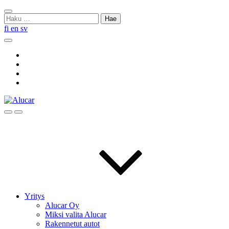
Skip
Sulje
to
Haku:
haku
content
fi
en
sv
Hae
Social
Link
Social
Link
Social
Link
Social
Link
Hae
Menu
Yritys
Alucar Oy
Miksi valita Alucar
Rakennetut autot