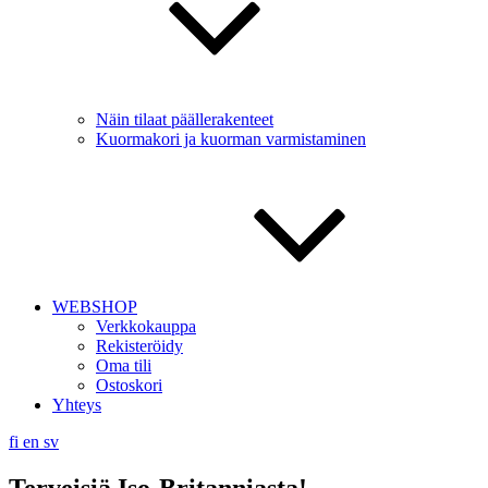
Näin tilaat päällerakenteet
Kuormakori ja kuorman varmistaminen
WEBSHOP
Verkkokauppa
Rekisteröidy
Oma tili
Ostoskori
Yhteys
fi
en
sv
Terveisiä Iso-Britanniasta!