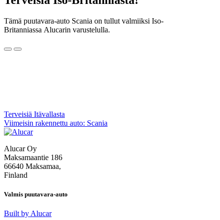
Tämä puutavara-auto Scania on tullut valmiiksi Iso-
Britanniassa Alucarin varustelulla.
Artikkelien
Terveisiä Itävallasta
Viimeisin rakennettu auto: Scania
selaus
Alucar Oy
Maksamaantie 186
66640 Maksamaa,
Finland
Valmis puutavara-auto
Built by Alucar