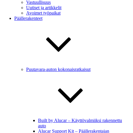
Vastuullisuus
Uutiset ja artikkelit
Avoimet työpaikat
Päällerakenteet
Puutavara-auton kokonaisratkaisut
Built by Alucar – Käyttövalmiiksi rakennettu
auto
Alucar Support Kit – Päällerakentajan