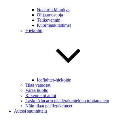
Nosturin kiinnitys
Ohjaamosuoja
Telikevennin
Kuormankiristimet
Hiekoitin
Icefighter-hiekoitin
Tilaa varaosat
Varaa huolto
Rakennetut autot
Laske Alucarin päällerakenteiden tuottama etu
Näin tilaat päällerakenteet
Autosi suunnittelu