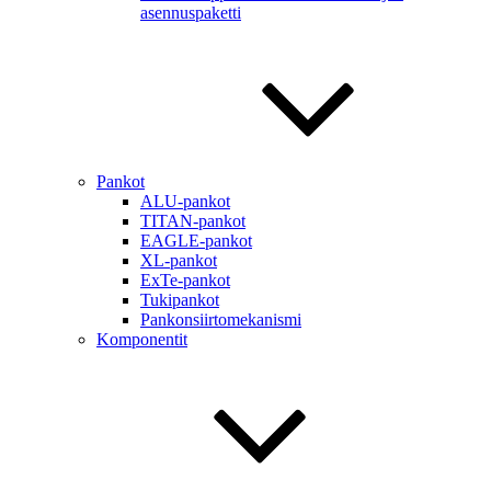
asennuspaketti
Pankot
ALU-pankot
TITAN-pankot
EAGLE-pankot
XL-pankot
ExTe-pankot
Tukipankot
Pankonsiirtomekanismi
Komponentit