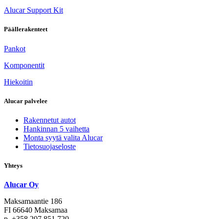
Alucar Support Kit
Päällerakenteet
Pankot
Komponentit
Hiekoitin
Alucar palvelee
Rakennetut autot
Hankinnan 5 vaihetta
Monta syytä valita Alucar
Tietosuojaseloste
Yhteys
Alucar Oy
Maksamaantie 186
FI 66640 Maksamaa
p. +358 207 851 720