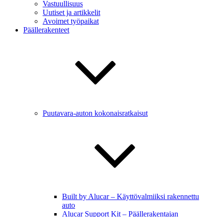
Vastuullisuus
Uutiset ja artikkelit
Avoimet työpaikat
Päällerakenteet
Puutavara-auton kokonaisratkaisut
Built by Alucar – Käyttövalmiiksi rakennettu
auto
Alucar Support Kit – Päällerakentajan