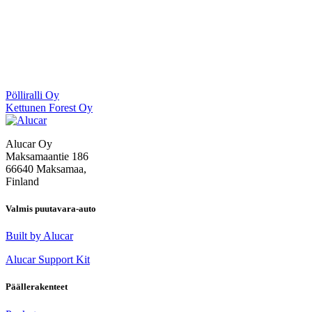
Artikkelien
Pölliralli Oy
Kettunen Forest Oy
selaus
Alucar Oy
Maksamaantie 186
66640 Maksamaa,
Finland
Valmis puutavara-auto
Built by Alucar
Alucar Support Kit
Päällerakenteet