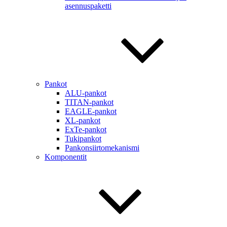
asennuspaketti
Pankot
ALU-pankot
TITAN-pankot
EAGLE-pankot
XL-pankot
ExTe-pankot
Tukipankot
Pankonsiirtomekanismi
Komponentit