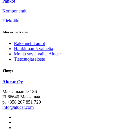
Pankot
Komponentit
Hiekoitin
Alucar palvelee
Rakennetut autot
Hankinnan 5 vaihetta
Monta syytä valita Alucar
Tietosuojaseloste
Yhteys
Alucar Oy
Maksamaantie 186
FI 66640 Maksamaa
p. +358 207 851 720
info@alucar.com
Social
Link
Social
Link
Social