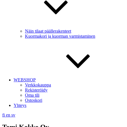
Näin tilaat päällerakenteet
Kuormakori ja kuorman varmistaminen
WEBSHOP
Verkkokauppa
Rekisteröidy
Oma tili
Ostoskori
Yhteys
fi
en
sv
Tomi Kokko Oy