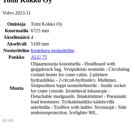
Volvo 2023-11
Omistaja
Tomi Kokko Oy
Kuormatila
6725 mm
Akselimäärä
4
Akseliväli
5100 mm
Nosturiteline
Irrotettava nosturiteline
Pankko
ALU 75
Ohjaamosuoja kouratuella - Headboard with
grapplerack bag. Vesiputkisto nosturiin - Circulating
coolant heater for crane cabin. 2-piirinen
hydrauliikka - 2-circuit-hydraulics. Multimax.
Sisäpuolinen tuppi nosturitelineelle - Inside socket
Muuta
for crane console. Irrotettavat lokasuojat -
Detachable mudguards. Ilmakiristimet - Pneumatic
load tensioners. Työkalulaatikko kääntyvillä
askelmilla - Toolbox with ladder. Sivusuojat - Side
underrunprotection. Icefighter 90L.