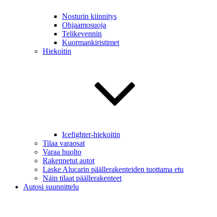
Nosturin kiinnitys
Ohjaamosuoja
Telikevennin
Kuormankiristimet
Hiekoitin
Icefighter-hiekoitin
Tilaa varaosat
Varaa huolto
Rakennetut autot
Laske Alucarin päällerakenteiden tuottama etu
Näin tilaat päällerakenteet
Autosi suunnittelu