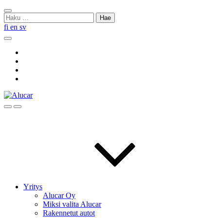
Skip
Sulje
to
Haku:
haku
content
fi
en
sv
Hae
Social
Link
Social
Link
Social
Link
Social
Link
Hae
Menu
Yritys
Alucar Oy
Miksi valita Alucar
Rakennetut autot