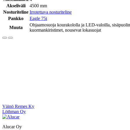
Akseliväli
4500 mm
Nosturiteline
Irrotettava nosturiteline
Pankko
Eagle 75i
Ohjaamosuoja kourakololla ja LED-valoilla, sisäpuolinen
Muuta
kuormankiristimet, nousevat lokasuojat
Artikkelien
Väinö Remes Ky
Löthman Oy
selaus
Alucar Oy