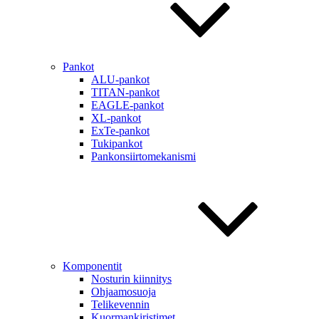
Pankot
ALU-pankot
TITAN-pankot
EAGLE-pankot
XL-pankot
ExTe-pankot
Tukipankot
Pankonsiirtomekanismi
Komponentit
Nosturin kiinnitys
Ohjaamosuoja
Telikevennin
Kuormankiristimet