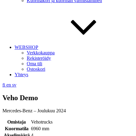
Kuormakori ja kuorman varmistaminen
WEBSHOP
Verkkokauppa
Rekisteröidy
Oma tili
Ostoskori
Yhteys
fi
en
sv
Veho Demo
Mercedes-Benz – Joulukuu 2024
Omistaja
Vehotrucks
Kuormatila
6960 mm
Akselimäärä
4