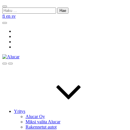
Skip
Sulje
to
Haku:
haku
content
fi
en
sv
Hae
Social
Link
Social
Link
Social
Link
Social
Link
Hae
Menu
Yritys
Alucar Oy
Miksi valita Alucar
Rakennetut autot