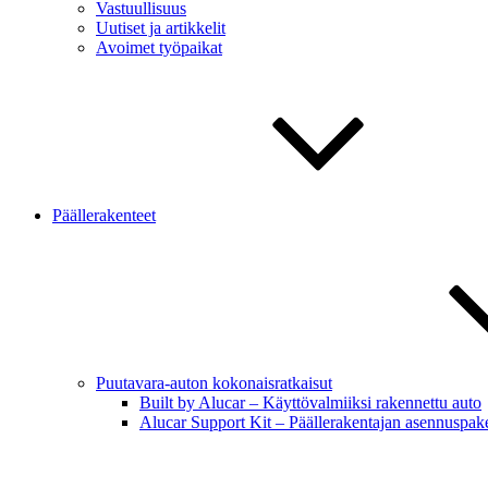
Vastuullisuus
Uutiset ja artikkelit
Avoimet työpaikat
Päällerakenteet
Puutavara-auton kokonaisratkaisut
Built by Alucar – Käyttövalmiiksi rakennettu auto
Alucar Support Kit – Päällerakentajan asennuspake