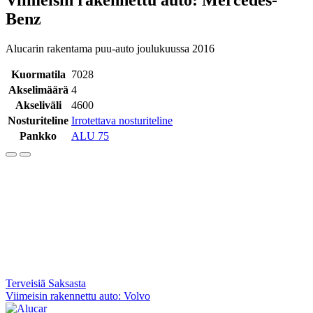
Benz
Alucarin rakentama puu-auto joulukuussa 2016
Kuormatila
7028
Akselimäärä
4
Akseliväli
4600
Nosturiteline
Irrotettava nosturiteline
Pankko
ALU 75
Artikkelien
Terveisiä Saksasta
Viimeisin rakennettu auto: Volvo
selaus