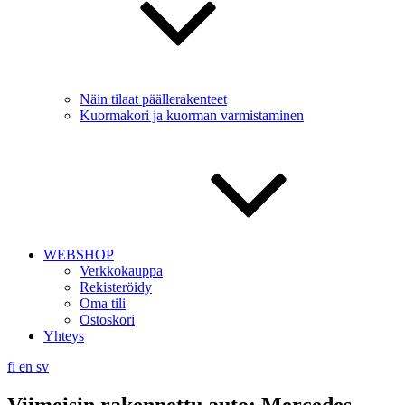
Näin tilaat päällerakenteet
Kuormakori ja kuorman varmistaminen
WEBSHOP
Verkkokauppa
Rekisteröidy
Oma tili
Ostoskori
Yhteys
fi
en
sv
Viimeisin rakennettu auto: Mercedes-