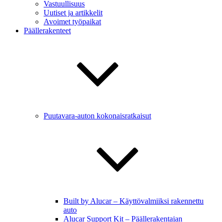
Vastuullisuus
Uutiset ja artikkelit
Avoimet työpaikat
Päällerakenteet
Puutavara-auton kokonaisratkaisut
Built by Alucar – Käyttövalmiiksi rakennettu
auto
Alucar Support Kit – Päällerakentajan