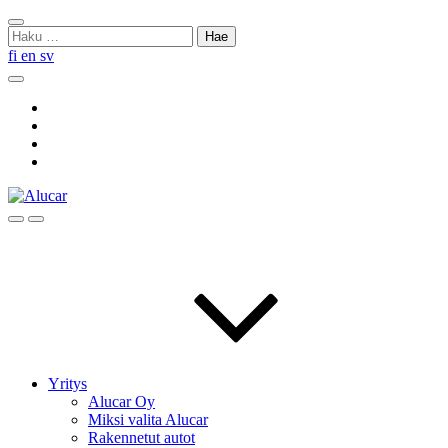
Skip
Sulje
to
Haku:
haku
content
fi
en
sv
Hae
Social
Link
Social
Link
Social
Link
Social
Link
Hae
Menu
Yritys
Alucar Oy
Miksi valita Alucar
Rakennetut autot