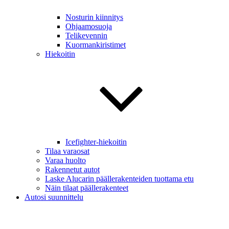
Nosturin kiinnitys
Ohjaamosuoja
Telikevennin
Kuormankiristimet
Hiekoitin
Icefighter-hiekoitin
Tilaa varaosat
Varaa huolto
Rakennetut autot
Laske Alucarin päällerakenteiden tuottama etu
Näin tilaat päällerakenteet
Autosi suunnittelu