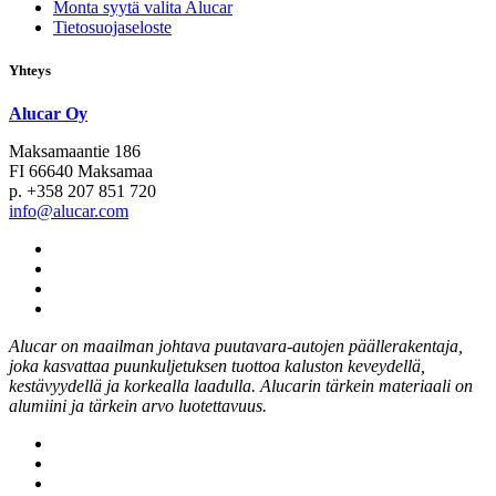
Monta syytä valita Alucar
Tietosuojaseloste
Yhteys
Alucar Oy
Maksamaantie 186
FI 66640 Maksamaa
p. +358 207 851 720
info@alucar.com
Social
Link
Social
Link
Social
Link
Social
Link
Alucar on maailman johtava puutavara-autojen päällerakentaja,
joka kasvattaa puunkuljetuksen tuottoa kaluston keveydellä,
kestävyydellä ja korkealla laadulla. Alucarin tärkein materiaali on
alumiini ja tärkein arvo luotettavuus.