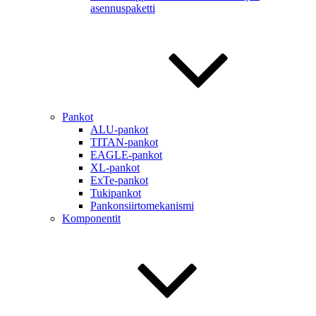
asennuspaketti
Pankot
ALU-pankot
TITAN-pankot
EAGLE-pankot
XL-pankot
ExTe-pankot
Tukipankot
Pankonsiirtomekanismi
Komponentit