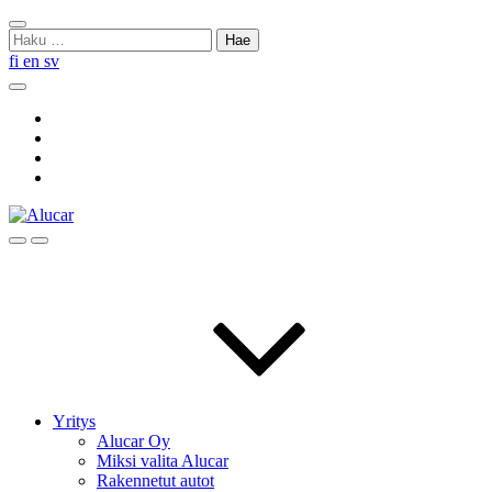
Skip
Sulje
to
Haku:
haku
content
fi
en
sv
Hae
Social
Link
Social
Link
Social
Link
Social
Link
Hae
Menu
Yritys
Alucar Oy
Miksi valita Alucar
Rakennetut autot