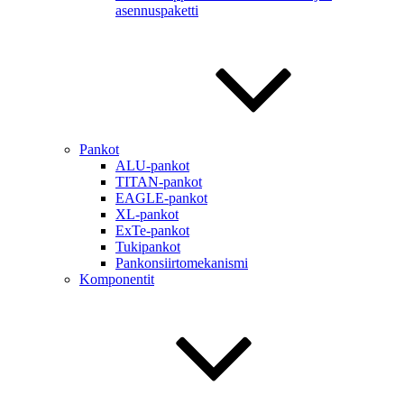
asennuspaketti
Pankot
ALU-pankot
TITAN-pankot
EAGLE-pankot
XL-pankot
ExTe-pankot
Tukipankot
Pankonsiirtomekanismi
Komponentit