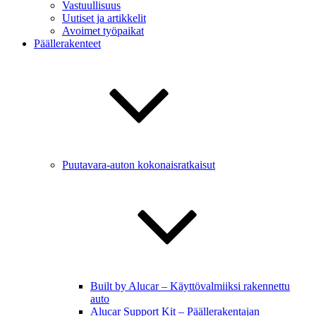
Vastuullisuus
Uutiset ja artikkelit
Avoimet työpaikat
Päällerakenteet
Puutavara-auton kokonaisratkaisut
Built by Alucar – Käyttövalmiiksi rakennettu
auto
Alucar Support Kit – Päällerakentajan