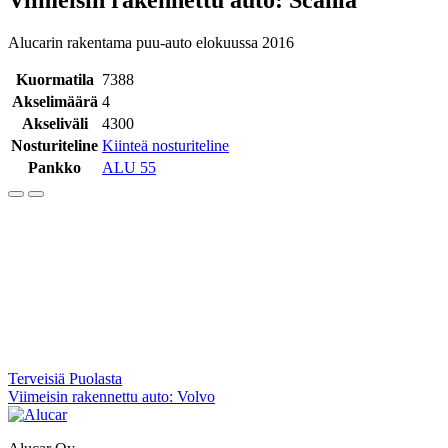
Alucarin rakentama puu-auto elokuussa 2016
Kuormatila
7388
Akselimäärä
4
Akseliväli
4300
Nosturiteline
Kiinteä nosturiteline
Pankko
ALU 55
Artikkelien
Terveisiä Puolasta
Viimeisin rakennettu auto: Volvo
selaus