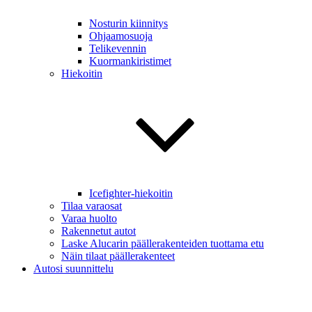
Nosturin kiinnitys
Ohjaamosuoja
Telikevennin
Kuormankiristimet
Hiekoitin
Icefighter-hiekoitin
Tilaa varaosat
Varaa huolto
Rakennetut autot
Laske Alucarin päällerakenteiden tuottama etu
Näin tilaat päällerakenteet
Autosi suunnittelu