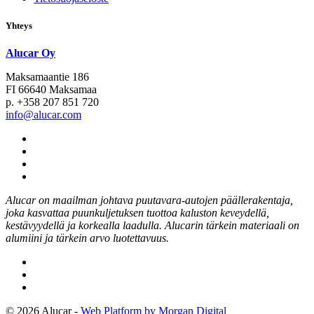
Yhteys
Alucar Oy
Maksamaantie 186
FI 66640 Maksamaa
p. +358 207 851 720
info@alucar.com
Social
Link
Social
Link
Social
Link
Social
Link
Alucar on maailman johtava puutavara-autojen päällerakentaja,
joka kasvattaa puunkuljetuksen tuottoa kaluston keveydellä,
kestävyydellä ja korkealla laadulla. Alucarin tärkein materiaali on
alumiini ja tärkein arvo luotettavuus.
© 2026 Alucar -
Web Platform by Morgan Digital