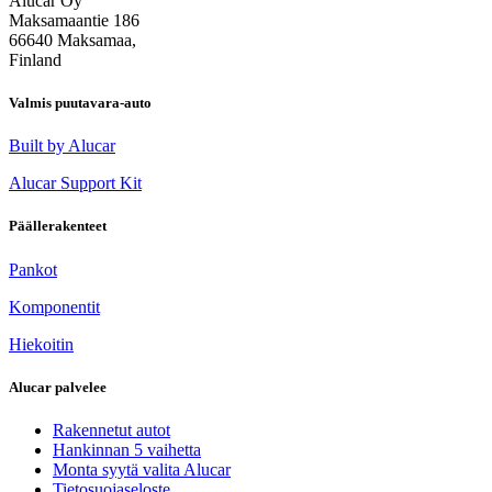
Alucar Oy
Maksamaantie 186
66640 Maksamaa,
Finland
Valmis puutavara-auto
Built by Alucar
Alucar Support Kit
Päällerakenteet
Pankot
Komponentit
Hiekoitin
Alucar palvelee
Rakennetut autot
Hankinnan 5 vaihetta
Monta syytä valita Alucar
Tietosuojaseloste