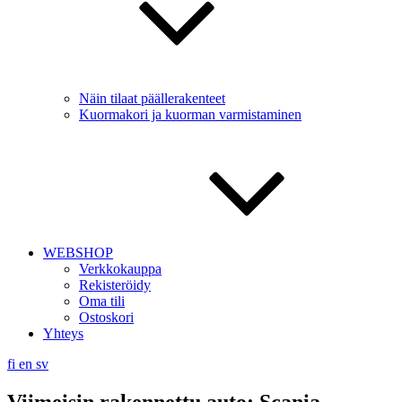
Näin tilaat päällerakenteet
Kuormakori ja kuorman varmistaminen
WEBSHOP
Verkkokauppa
Rekisteröidy
Oma tili
Ostoskori
Yhteys
fi
en
sv
Viimeisin rakennettu auto: Scania