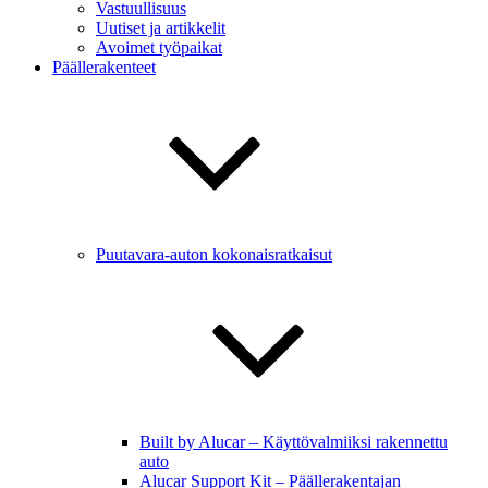
Vastuullisuus
Uutiset ja artikkelit
Avoimet työpaikat
Päällerakenteet
Puutavara-auton kokonaisratkaisut
Built by Alucar – Käyttövalmiiksi rakennettu
auto
Alucar Support Kit – Päällerakentajan