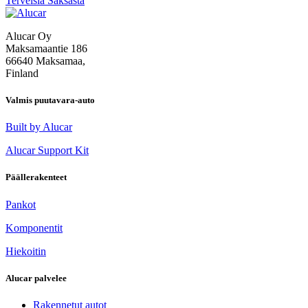
Terveisiä Saksasta
selaus
Alucar Oy
Maksamaantie 186
66640 Maksamaa,
Finland
Valmis puutavara-auto
Built by Alucar
Alucar Support Kit
Päällerakenteet
Pankot
Komponentit
Hiekoitin
Alucar palvelee
Rakennetut autot