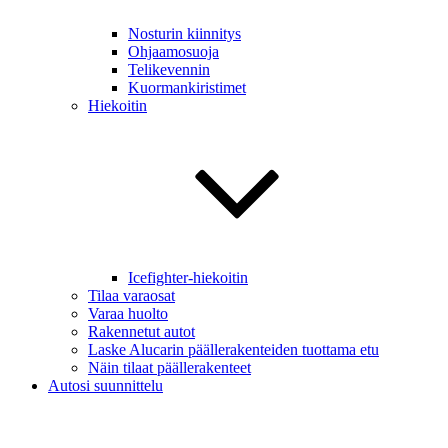
Nosturin kiinnitys
Ohjaamosuoja
Telikevennin
Kuormankiristimet
Hiekoitin
Icefighter-hiekoitin
Tilaa varaosat
Varaa huolto
Rakennetut autot
Laske Alucarin päällerakenteiden tuottama etu
Näin tilaat päällerakenteet
Autosi suunnittelu