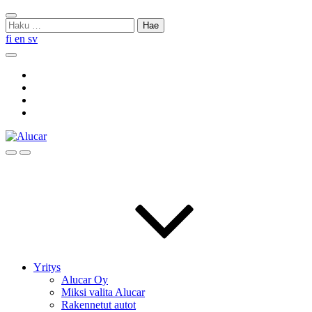
Skip
Sulje
to
Haku:
haku
content
fi
en
sv
Hae
Social
Link
Social
Link
Social
Link
Social
Link
Hae
Menu
Yritys
Alucar Oy
Miksi valita Alucar
Rakennetut autot