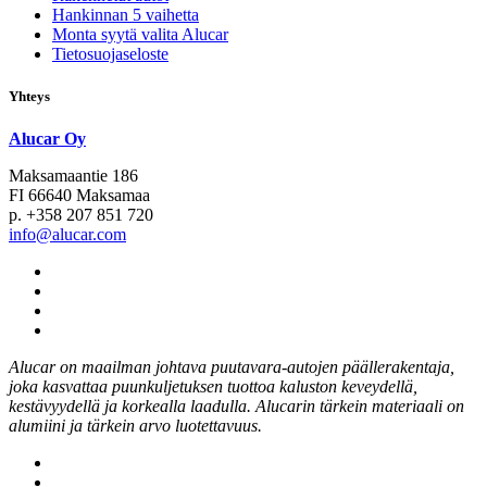
Hankinnan 5 vaihetta
Monta syytä valita Alucar
Tietosuojaseloste
Yhteys
Alucar Oy
Maksamaantie 186
FI 66640 Maksamaa
p. +358 207 851 720
info@alucar.com
Social
Link
Social
Link
Social
Link
Social
Link
Alucar on maailman johtava puutavara-autojen päällerakentaja,
joka kasvattaa puunkuljetuksen tuottoa kaluston keveydellä,
kestävyydellä ja korkealla laadulla. Alucarin tärkein materiaali on
alumiini ja tärkein arvo luotettavuus.