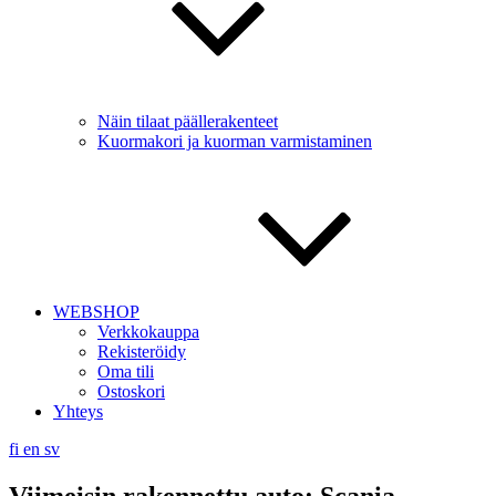
Näin tilaat päällerakenteet
Kuormakori ja kuorman varmistaminen
WEBSHOP
Verkkokauppa
Rekisteröidy
Oma tili
Ostoskori
Yhteys
fi
en
sv
Viimeisin rakennettu auto: Scania