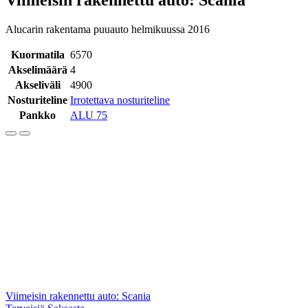
Alucarin rakentama puuauto helmikuussa 2016
Kuormatila
6570
Akselimäärä
4
Akseliväli
4900
Nosturiteline
Irrotettava nosturiteline
Pankko
ALU 75
Artikkelien
Viimeisin rakennettu auto: Scania