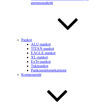
asennuspaketti
Pankot
ALU-pankot
TITAN-pankot
EAGLE-pankot
XL-pankot
ExTe-pankot
Tukipankot
Pankonsiirtomekanismi
Komponentit