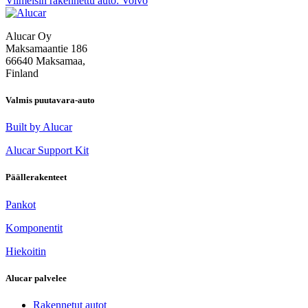
Viimeisin rakennettu auto: Volvo
selaus
Alucar Oy
Maksamaantie 186
66640 Maksamaa,
Finland
Valmis puutavara-auto
Built by Alucar
Alucar Support Kit
Päällerakenteet
Pankot
Komponentit
Hiekoitin
Alucar palvelee
Rakennetut autot