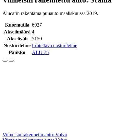
Alucarin rakentama puuauto maaliskuussa 2019.
Kuormatila
6927
Akselimäärä
4
Akseliväli
5150
Nosturiteline
Irrotettava nosturiteline
Pankko
ALU 75
Artikkelien
Viimeisin rakennettu auto: Volvo