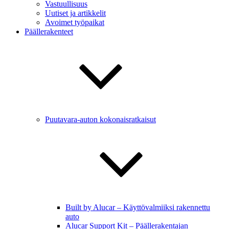
Vastuullisuus
Uutiset ja artikkelit
Avoimet työpaikat
Päällerakenteet
Puutavara-auton kokonaisratkaisut
Built by Alucar – Käyttövalmiiksi rakennettu
auto
Alucar Support Kit – Päällerakentajan