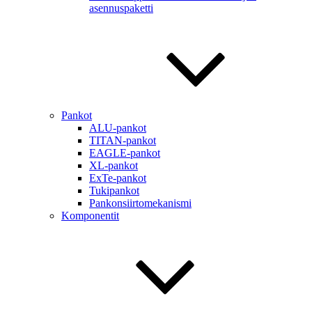
asennuspaketti
Pankot
ALU-pankot
TITAN-pankot
EAGLE-pankot
XL-pankot
ExTe-pankot
Tukipankot
Pankonsiirtomekanismi
Komponentit