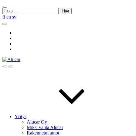
Skip
Sulje
to
Haku:
haku
content
fi
en
sv
Hae
Social
Link
Social
Link
Social
Link
Social
Link
Hae
Menu
Yritys
Alucar Oy
Miksi valita Alucar
Rakennetut autot