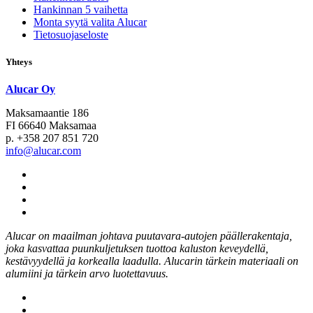
Hankinnan 5 vaihetta
Monta syytä valita Alucar
Tietosuojaseloste
Yhteys
Alucar Oy
Maksamaantie 186
FI 66640 Maksamaa
p. +358 207 851 720
info@alucar.com
Social
Link
Social
Link
Social
Link
Social
Link
Alucar on maailman johtava puutavara-autojen päällerakentaja,
joka kasvattaa puunkuljetuksen tuottoa kaluston keveydellä,
kestävyydellä ja korkealla laadulla. Alucarin tärkein materiaali on
alumiini ja tärkein arvo luotettavuus.