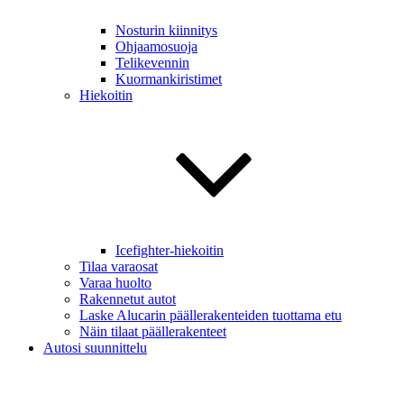
Nosturin kiinnitys
Ohjaamosuoja
Telikevennin
Kuormankiristimet
Hiekoitin
Icefighter-hiekoitin
Tilaa varaosat
Varaa huolto
Rakennetut autot
Laske Alucarin päällerakenteiden tuottama etu
Näin tilaat päällerakenteet
Autosi suunnittelu