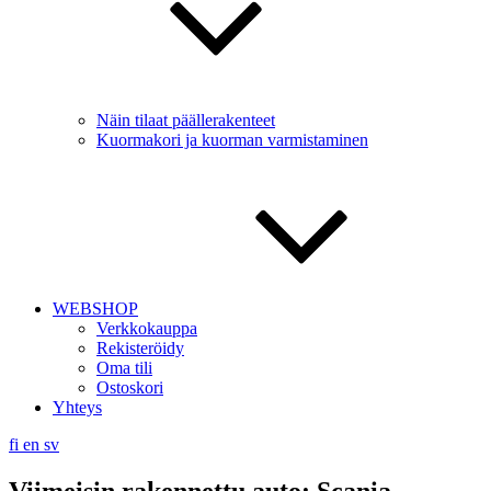
Näin tilaat päällerakenteet
Kuormakori ja kuorman varmistaminen
WEBSHOP
Verkkokauppa
Rekisteröidy
Oma tili
Ostoskori
Yhteys
fi
en
sv
Viimeisin rakennettu auto: Scania