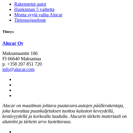
Rakennetut autot
Hankinnan 5 vaihetta
Monta syytä valita Alucar
Tietosuojaseloste
Yhteys
Alucar Oy
Maksamaantie 186
FI 66640 Maksamaa
p. +358 207 851 720
info@alucar.com
Social
Link
Social
Link
Social
Link
Social
Link
Alucar on maailman johtava puutavara-autojen päällerakentaja,
joka kasvattaa puunkuljetuksen tuottoa kaluston keveydellä,
kestävyydellä ja korkealla laadulla. Alucarin tärkein materiaali on
alumiini ja tärkein arvo luotettavuus.