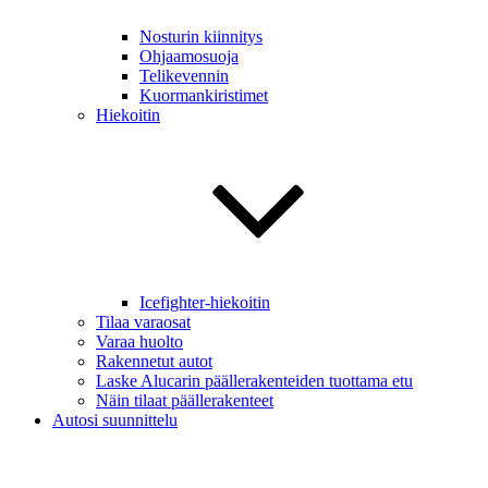
Nosturin kiinnitys
Ohjaamosuoja
Telikevennin
Kuormankiristimet
Hiekoitin
Icefighter-hiekoitin
Tilaa varaosat
Varaa huolto
Rakennetut autot
Laske Alucarin päällerakenteiden tuottama etu
Näin tilaat päällerakenteet
Autosi suunnittelu