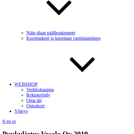
Näin tilaat päällerakenteet
Kuormakori ja kuorman varmistaminen
WEBSHOP
Verkkokauppa
Rekisteröidy
Oma tili
Ostoskori
Yhteys
fi
en
sv
Puukuljetus Vesala Oy 2019