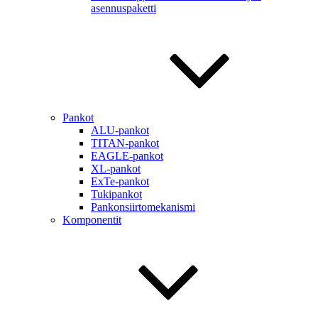
asennuspaketti
Pankot
ALU-pankot
TITAN-pankot
EAGLE-pankot
XL-pankot
ExTe-pankot
Tukipankot
Pankonsiirtomekanismi
Komponentit