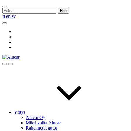
Skip
Sulje
to
Haku:
haku
content
fi
en
sv
Hae
Social
Link
Social
Link
Social
Link
Social
Link
Hae
Menu
Yritys
Alucar Oy
Miksi valita Alucar
Rakennetut autot