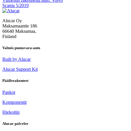
Artikkelien
Viimeisin rakennettu auto: Volvo
Scania 5/2019
selaus
Alucar Oy
Maksamaantie 186
66640 Maksamaa,
Finland
Valmis puutavara-auto
Built by Alucar
Alucar Support Kit
Päällerakenteet
Pankot
Komponentit
Hiekoitin
Alucar palvelee