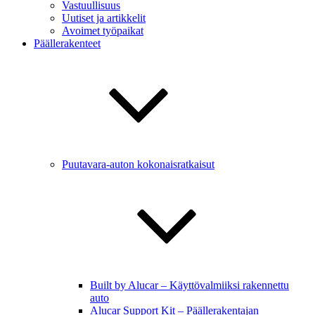
Vastuullisuus
Uutiset ja artikkelit
Avoimet työpaikat
Päällerakenteet
Puutavara-auton kokonaisratkaisut
Built by Alucar – Käyttövalmiiksi rakennettu
auto
Alucar Support Kit – Päällerakentajan