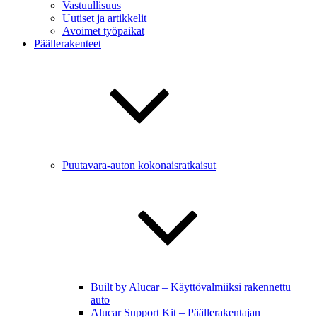
Vastuullisuus
Uutiset ja artikkelit
Avoimet työpaikat
Päällerakenteet
Puutavara-auton kokonaisratkaisut
Built by Alucar – Käyttövalmiiksi rakennettu
auto
Alucar Support Kit – Päällerakentajan