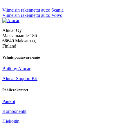
Artikkelien
Viimeisin rakennettu auto: Scania
Viimeisin rakennettu auto: Volvo
selaus
Alucar Oy
Maksamaantie 186
66640 Maksamaa,
Finland
Valmis puutavara-auto
Built by Alucar
Alucar Support Kit
Päällerakenteet
Pankot
Komponentit
Hiekoitin