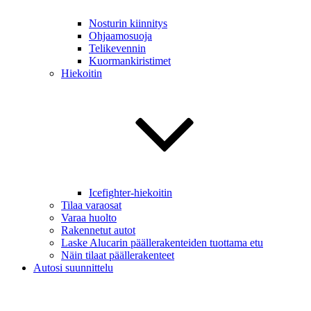
Nosturin kiinnitys
Ohjaamosuoja
Telikevennin
Kuormankiristimet
Hiekoitin
Icefighter-hiekoitin
Tilaa varaosat
Varaa huolto
Rakennetut autot
Laske Alucarin päällerakenteiden tuottama etu
Näin tilaat päällerakenteet
Autosi suunnittelu