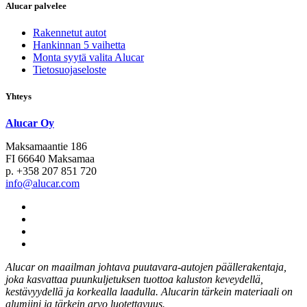
Alucar palvelee
Rakennetut autot
Hankinnan 5 vaihetta
Monta syytä valita Alucar
Tietosuojaseloste
Yhteys
Alucar Oy
Maksamaantie 186
FI 66640 Maksamaa
p. +358 207 851 720
info@alucar.com
Social
Link
Social
Link
Social
Link
Social
Link
Alucar on maailman johtava puutavara-autojen päällerakentaja,
joka kasvattaa puunkuljetuksen tuottoa kaluston keveydellä,
kestävyydellä ja korkealla laadulla. Alucarin tärkein materiaali on
alumiini ja tärkein arvo luotettavuus.