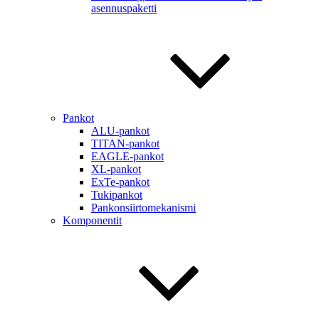
asennuspaketti
Pankot
ALU-pankot
TITAN-pankot
EAGLE-pankot
XL-pankot
ExTe-pankot
Tukipankot
Pankonsiirtomekanismi
Komponentit