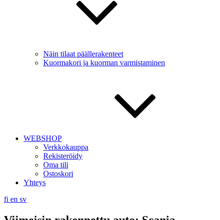
Näin tilaat päällerakenteet
Kuormakori ja kuorman varmistaminen
WEBSHOP
Verkkokauppa
Rekisteröidy
Oma tili
Ostoskori
Yhteys
fi
en
sv
Viimeisin rakennettu auto: Scania