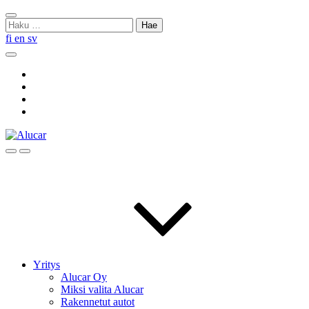
Skip
Sulje
to
Haku:
haku
content
fi
en
sv
Hae
Social
Link
Social
Link
Social
Link
Social
Link
Hae
Menu
Yritys
Alucar Oy
Miksi valita Alucar
Rakennetut autot