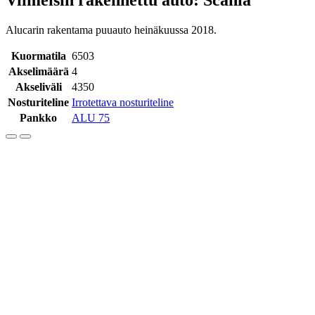
Alucarin rakentama puuauto heinäkuussa 2018.
Kuormatila
6503
Akselimäärä
4
Akseliväli
4350
Nosturiteline
Irrotettava nosturiteline
Pankko
ALU 75