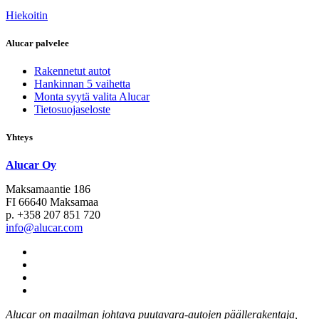
Hiekoitin
Alucar palvelee
Rakennetut autot
Hankinnan 5 vaihetta
Monta syytä valita Alucar
Tietosuojaseloste
Yhteys
Alucar Oy
Maksamaantie 186
FI 66640 Maksamaa
p. +358 207 851 720
info@alucar.com
Social
Link
Social
Link
Social
Link
Social
Link
Alucar on maailman johtava puutavara-autojen päällerakentaja,