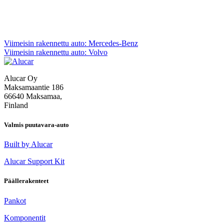
Artikkelien
Viimeisin rakennettu auto: Mercedes-Benz
Viimeisin rakennettu auto: Volvo
selaus
Alucar Oy
Maksamaantie 186
66640 Maksamaa,
Finland
Valmis puutavara-auto
Built by Alucar
Alucar Support Kit
Päällerakenteet
Pankot
Komponentit