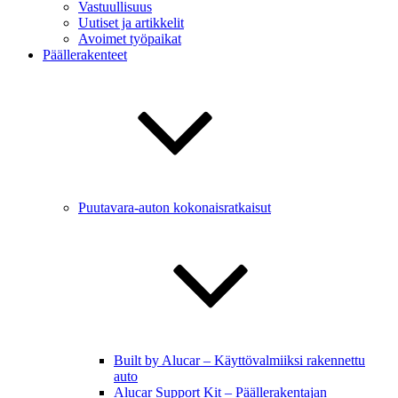
Vastuullisuus
Uutiset ja artikkelit
Avoimet työpaikat
Päällerakenteet
Puutavara-auton kokonaisratkaisut
Built by Alucar – Käyttövalmiiksi rakennettu
auto
Alucar Support Kit – Päällerakentajan