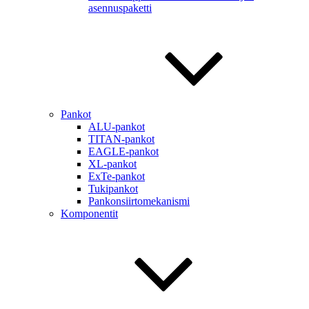
asennuspaketti
Pankot
ALU-pankot
TITAN-pankot
EAGLE-pankot
XL-pankot
ExTe-pankot
Tukipankot
Pankonsiirtomekanismi
Komponentit