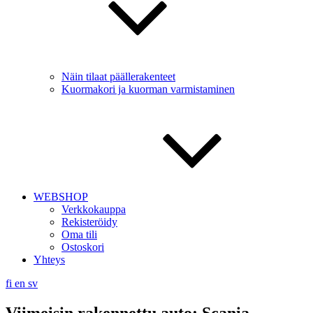
Näin tilaat päällerakenteet
Kuormakori ja kuorman varmistaminen
WEBSHOP
Verkkokauppa
Rekisteröidy
Oma tili
Ostoskori
Yhteys
fi
en
sv
Viimeisin rakennettu auto: Scania