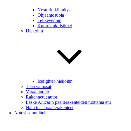
Nosturin kiinnitys
Ohjaamosuoja
Telikevennin
Kuormankiristimet
Hiekoitin
Icefighter-hiekoitin
Tilaa varaosat
Varaa huolto
Rakennetut autot
Laske Alucarin päällerakenteiden tuottama etu
Näin tilaat päällerakenteet
Autosi suunnittelu