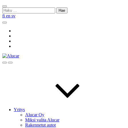
Skip
Sulje
to
Haku:
haku
content
fi
en
sv
Hae
Social
Link
Social
Link
Social
Link
Social
Link
Hae
Menu
Yritys
Alucar Oy
Miksi valita Alucar
Rakennetut autot