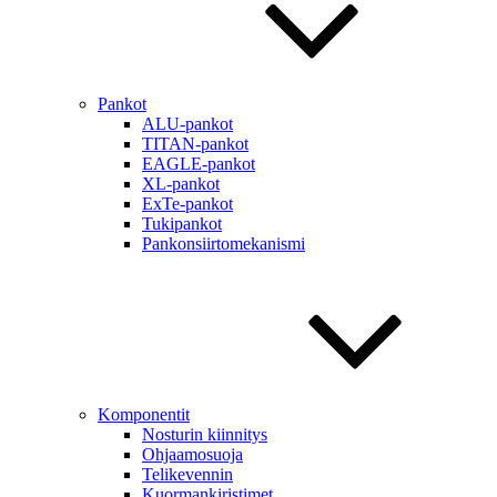
Pankot
ALU-pankot
TITAN-pankot
EAGLE-pankot
XL-pankot
ExTe-pankot
Tukipankot
Pankonsiirtomekanismi
Komponentit
Nosturin kiinnitys
Ohjaamosuoja
Telikevennin
Kuormankiristimet