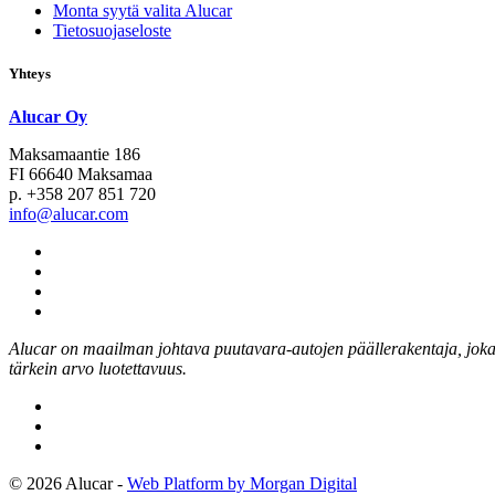
Monta syytä valita Alucar
Tietosuojaseloste
Yhteys
Alucar Oy
Maksamaantie 186
FI 66640 Maksamaa
p. +358 207 851 720
info@alucar.com
Social
Link
Social
Link
Social
Link
Social
Link
Alucar on maailman johtava puutavara-autojen päällerakentaja, joka k
tärkein arvo luotettavuus.
© 2026 Alucar -
Web Platform by Morgan Digital