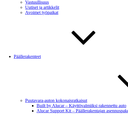
Vastuullisuus
Uutiset ja artikkelit
Avoimet työpaikat
Päällerakenteet
Puutavara-auton kokonaisratkaisut
Built by Alucar – Käyttövalmiiksi rakennettu auto
Alucar Support Kit – Päällerakentajan asennuspake