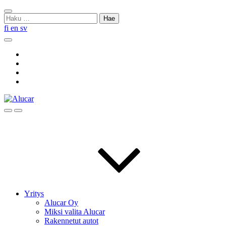
Skip
Sulje
to
Haku:
haku
content
fi
en
sv
Hae
Social
Link
Social
Link
Social
Link
Social
Link
Hae
Menu
Yritys
Alucar Oy
Miksi valita Alucar
Rakennetut autot