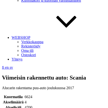
Kuormakori ja kuorman varmistaminen
WEBSHOP
Verkkokauppa
Rekisteröidy
Oma tili
Ostoskori
Yhteys
fi
en
sv
Viimeisin rakennettu auto: Scania
Alucarin rakentama puu-auto joulukuussa 2017
Kuormatila
6624
Akselimäärä
4
Akseliväli
4700