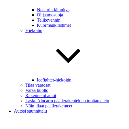
Nosturin kiinnitys
Ohjaamosuoja
Telikevennin
Kuormankiristimet
Hiekoitin
Icefighter-hiekoitin
Tilaa varaosat
Varaa huolto
Rakennetut autot
Laske Alucarin päällerakenteiden tuottama etu
Näin tilaat päällerakenteet
Autosi suunnittelu