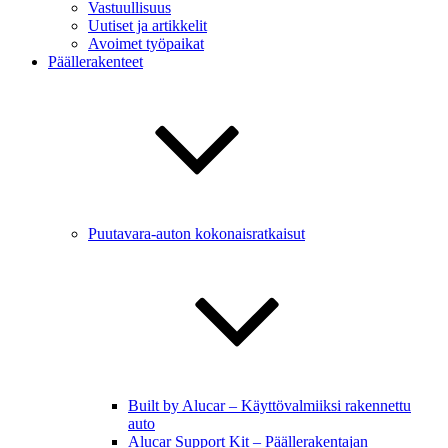
Vastuullisuus
Uutiset ja artikkelit
Avoimet työpaikat
Päällerakenteet
Puutavara-auton kokonaisratkaisut
Built by Alucar – Käyttövalmiiksi rakennettu
auto
Alucar Support Kit – Päällerakentajan