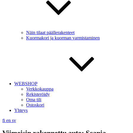
Näin tilaat päällerakenteet
Kuormakori ja kuorman varmistaminen
WEBSHOP
Verkkokauppa
Rekisteröidy
Oma tili
Ostoskori
Yhteys
fi
en
sv
Viimeisin rakennettu auto: Scania