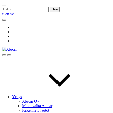
Skip
Sulje
to
Haku:
haku
content
fi
en
sv
Hae
Social
Link
Social
Link
Social
Link
Social
Link
Hae
Menu
Yritys
Alucar Oy
Miksi valita Alucar
Rakennetut autot