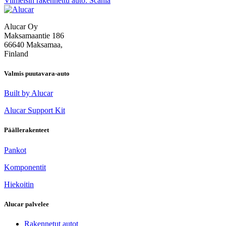
Viimeisin rakennettu auto: Scania
selaus
Alucar Oy
Maksamaantie 186
66640 Maksamaa,
Finland
Valmis puutavara-auto
Built by Alucar
Alucar Support Kit
Päällerakenteet
Pankot
Komponentit
Hiekoitin
Alucar palvelee
Rakennetut autot