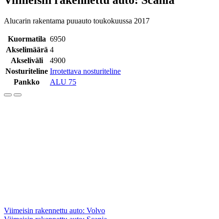
Alucarin rakentama puuauto toukokuussa 2017
Kuormatila
6950
Akselimäärä
4
Akseliväli
4900
Nosturiteline
Irrotettava nosturiteline
Pankko
ALU 75
Artikkelien
Viimeisin rakennettu auto: Volvo