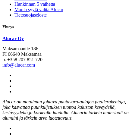
Hankinnan 5 vaihetta
Monta syytä valita Alucar
Tietosuojaseloste
Yhteys
Alucar Oy
Maksamaantie 186
FI 66640 Maksamaa
p. +358 207 851 720
info@alucar.com
Social
Link
Social
Link
Social
Link
Social
Link
Alucar on maailman johtava puutavara-autojen päällerakentaja,
joka kasvattaa puunkuljetuksen tuottoa kaluston keveydellä,
kestävyydellä ja korkealla laadulla. Alucarin tärkein materiaali on
alumiini ja tärkein arvo luotettavuus.