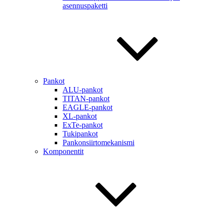
asennuspaketti
Pankot
ALU-pankot
TITAN-pankot
EAGLE-pankot
XL-pankot
ExTe-pankot
Tukipankot
Pankonsiirtomekanismi
Komponentit