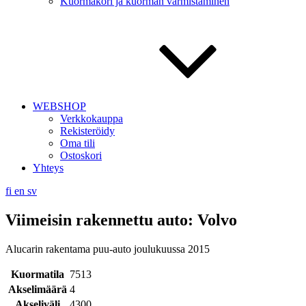
Kuormakori ja kuorman varmistaminen
WEBSHOP
Verkkokauppa
Rekisteröidy
Oma tili
Ostoskori
Yhteys
fi
en
sv
Viimeisin rakennettu auto: Volvo
Alucarin rakentama puu-auto joulukuussa 2015
Kuormatila
7513
Akselimäärä
4
Akseliväli
4300