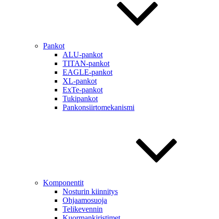
Pankot
ALU-pankot
TITAN-pankot
EAGLE-pankot
XL-pankot
ExTe-pankot
Tukipankot
Pankonsiirtomekanismi
Komponentit
Nosturin kiinnitys
Ohjaamosuoja
Telikevennin
Kuormankiristimet