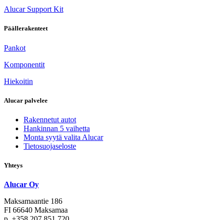
Alucar Support Kit
Päällerakenteet
Pankot
Komponentit
Hiekoitin
Alucar palvelee
Rakennetut autot
Hankinnan 5 vaihetta
Monta syytä valita Alucar
Tietosuojaseloste
Yhteys
Alucar Oy
Maksamaantie 186
FI 66640 Maksamaa
p. +358 207 851 720