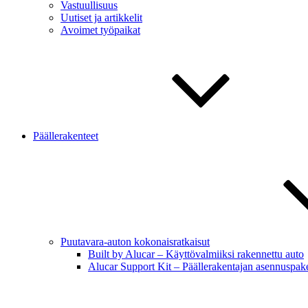
Vastuullisuus
Uutiset ja artikkelit
Avoimet työpaikat
Päällerakenteet
Puutavara-auton kokonaisratkaisut
Built by Alucar – Käyttövalmiiksi rakennettu auto
Alucar Support Kit – Päällerakentajan asennuspake