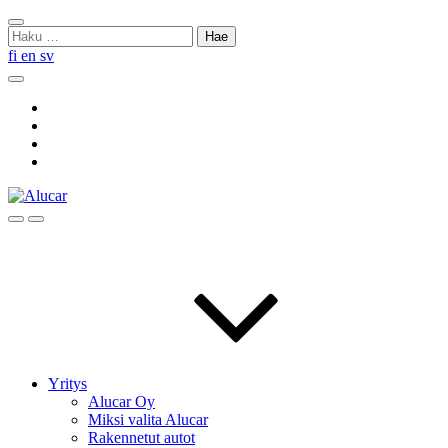
Skip
Sulje
to
Haku:
haku
content
fi
en
sv
Hae
Social
Link
Social
Link
Social
Link
Social
Link
Hae
Menu
Yritys
Alucar Oy
Miksi valita Alucar
Rakennetut autot